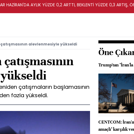
R HAZİRAN'DA AYLIK YÜZDE 0,2 ARTTI, BEKLENTİ YÜZDE 0,3 ARTIŞ, Ö
 çatışmasının alevlenmesiyle yükseldi
Öne Çıka
n çatışmasının
Trump'tan "İran'la
 yükseldi
 yeniden çatışmaların başlamasının
en fazla yükseldi.
CENTCOM: İran'ın 
amaçlı" karşılık ve