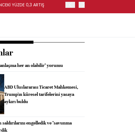
NCEKİ YÜZDE 0,3 ARTIŞ
APOLLO, EASYJET'İ HİSSE 
nlar
 anlaşma her an olabilir" yorumu
ABD Uluslararası Ticaret Mahkemesi,
Trump'ın küresel tarifelerini yasaya
aykırı buldu
saldırılarını engelledik ve "savunma
rdik