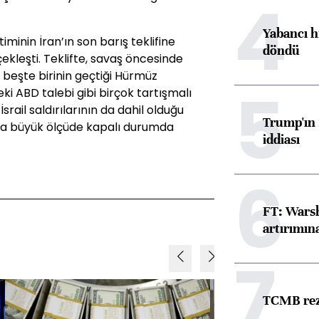
4
Yabancı h
timinin İran’ın son barış teklifine
döndü
ekleşti. Teklifte, savaş öncesinde
 beşte birinin geçtiği Hürmüz
5
i ABD talebi gibi birçok tartışmalı
rail saldırılarının da dahil olduğu
Trump'ın 
a büyük ölçüde kapalı durumda
iddiası
6
FT: Warsh
artırımın
7
TCMB reze