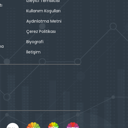
İzleyici Temsilcisi
tı
Kullanım Koşulları
Aydınlatma Metni
Çerez Politikası
Biyografi
ma
İletişim