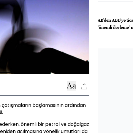
AB'den ABD'ye tic
"önemli ilerleme" 
en çatışmaların başlamasının ardından
i.
 ederken, önemli bir petrol ve doğalgaz
yeniden açılmasına yönelik umutları da