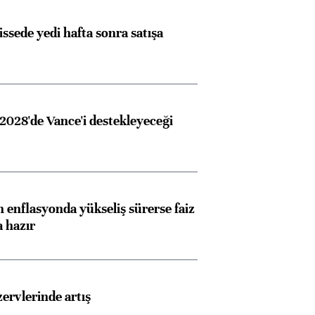
issede yedi hafta sonra satışa
2028'de Vance'i destekleyeceği
 enflasyonda yükseliş sürerse faiz
a hazır
rvlerinde artış
Almanya, Commerzbank
Ba