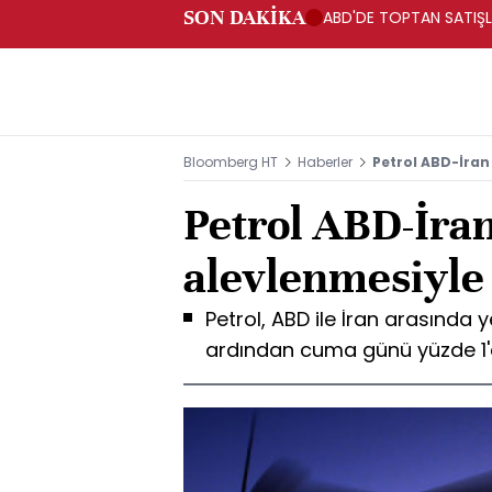
SON DAKİKA
ABD'DE TOPTAN SATIŞLA
Bloomberg HT
Haberler
Petrol ABD-İran
Petrol ABD-İra
alevlenmesiyle
Petrol, ABD ile İran arasında
ardından cuma günü yüzde 1'd