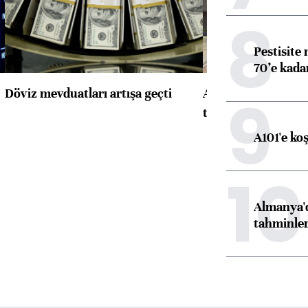
8
Pestisite
70’e kadar
9
Döviz mevduatları artışa geçti
ABD'de konut başla
toparlandı
A101'e ko
10
Almanya'd
tahminler