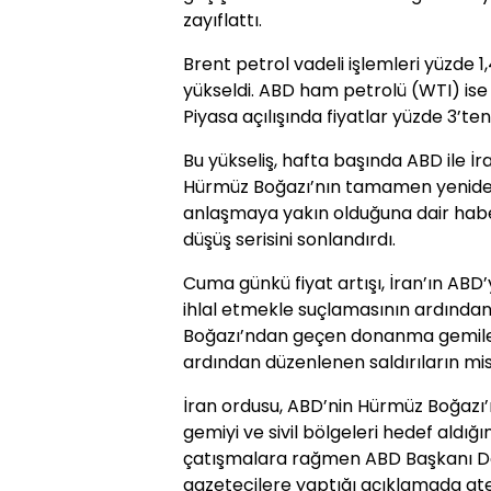
zayıflattı.
Brent petrol vadeli işlemleri yüzde 1,
yükseldi. ABD ham petrolü (WTI) ise y
Piyasa açılışında fiyatlar yüzde 3’ten
Bu yükseliş, hafta başında ABD ile İ
Hürmüz Boğazı’nın tamamen yeniden
anlaşmaya yakın olduğuna dair habe
düşüş serisini sonlandırdı.
Cuma günkü fiyat artışı, İran’ın ABD’
ihlal etmekle suçlamasının ardında
Boğazı’ndan geçen donanma gemiler
ardından düzenlenen saldırıların mi
İran ordusu, ABD’nin Hürmüz Boğazı’n
gemiyi ve sivil bölgeleri hedef aldığ
çatışmalara rağmen ABD Başkanı 
gazetecilere yaptığı açıklamada at