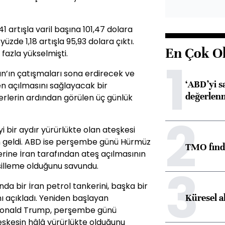
41 artışla varil başına 101,47 dolara
üzde 1,18 artışla 95,93 dolara çıktı.
En Çok O
 fazla yükselmişti.
1
ran’ın çatışmaları sona erdirecek ve
‘ABD’yi s
 açılmasını sağlayacak bir
değerlen
rlerin ardından görülen üç günlük
2
yi bir aydır yürürlükte olan ateşkesi
n geldi. ABD ise perşembe günü Hürmüz
TMO fındık
ine İran tarafından ateş açılmasının
3
silleme olduğunu savundu.
da bir İran petrol tankerini, başka bir
Küresel a
ını açıkladı. Yeniden başlayan
Donald Trump, perşembe günü
eşkesin hâlâ yürürlükte olduğunu