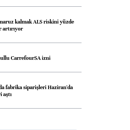
konusunda Unicredit ile
me
görüşmelere hazırlanıyor
 maruz kalmak ALS riskini yüzde
 artırıyor
ngıçları
şullu CarrefourSA izni
a fabrika siparişleri Haziran'da
i aştı