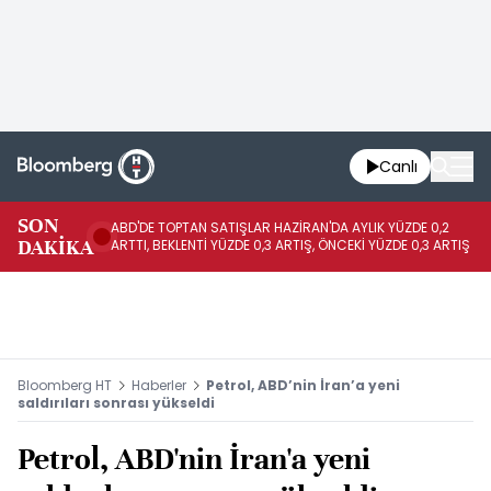
Canlı
SON
ABD'DE TOPTAN SATIŞLAR HAZİRAN'DA AYLIK YÜZDE 0,2
AP
DAKİKA
ARTTI, BEKLENTİ YÜZDE 0,3 ARTIŞ, ÖNCEKİ YÜZDE 0,3 ARTIŞ
KA
Bloomberg HT
Haberler
Petrol, ABD’nin İran’a yeni
saldırıları sonrası yükseldi
Petrol, ABD'nin İran'a yeni