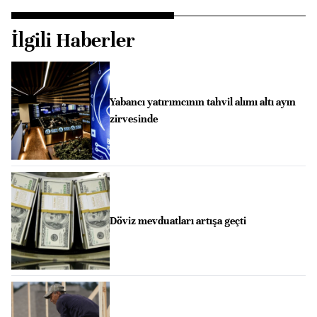
İlgili Haberler
Yabancı yatırımcının tahvil alımı altı ayın
zirvesinde
Döviz mevduatları artışa geçti