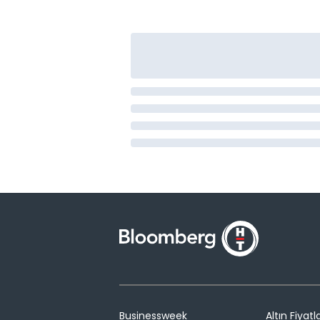
Businessweek
Altın Fiyatla