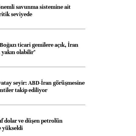
nemli savunma sistemine ait
ritik seviyede
Almanya, Commerzbank
Ba
konusunda Unicredit ile
me
oğazı ticari gemilere açık, İran
görüşmelere hazırlanıyor
yakın olabilir"
ngıçları
yatay seyir: ABD-İran görüşmesine
ntiler takip ediliyor
yıf dolar ve düşen petrolün
e yükseldi