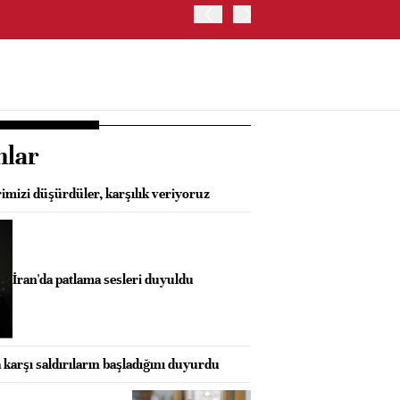
HİNDİSTAN MERKEZ BANKA
nlar
imizi düşürdüler, karşılık veriyoruz
İran'da patlama sesleri duyuldu
karşı saldırıların başladığını duyurdu