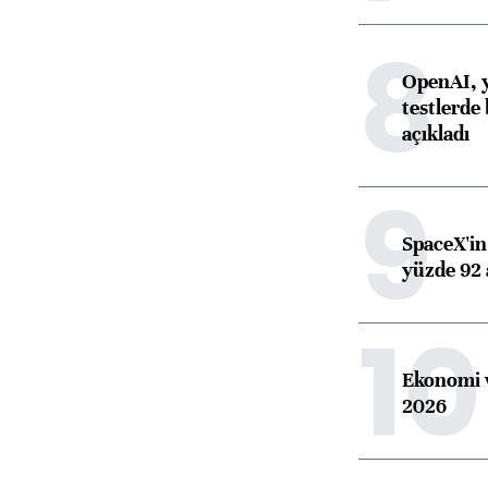
8
OpenAI, y
testlerde 
açıkladı
9
SpaceX'in 
yüzde 92 
10
Ekonomi v
2026