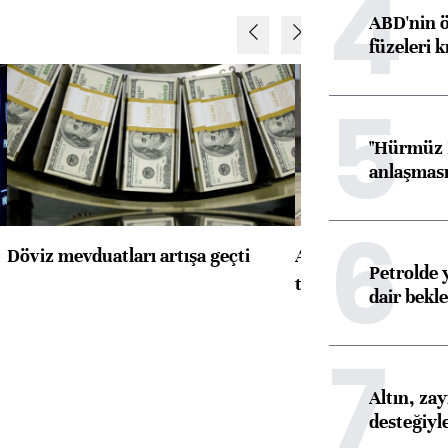
4
ABD'nin ö
füzeleri k
5
"Hürmüz B
anlaşması 
6
Döviz mevduatları artışa geçti
ABD'de konut başla
Petrolde 
toparlandı
dair bekle
7
Altın, za
desteğiyl