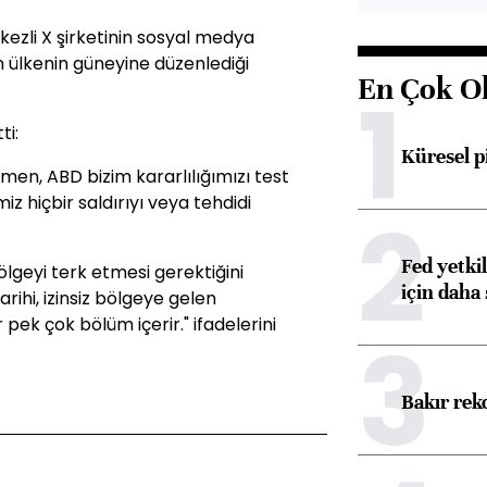
kezli X şirketinin sosyal medya
 ülkenin güneyine düzenlediği
En Çok O
1
ti:
Küresel p
men, ABD bizim kararlılığımızı test
miz hiçbir saldırıyı veya tehdidi
2
Fed yetki
lgeyi terk etmesi gerektiğini
için daha 
arihi, izinsiz bölgeye gelen
pek çok bölüm içerir." ifadelerini
3
Bakır rek