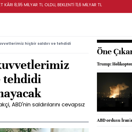
T KÂRI 8,95 MİLYAR TL OLDU, BEKLENTİ 11,6 MİLYAR TL
uvvetlerimiz hiçbir saldırı ve tehdidi
Öne Çıka
 kuvvetlerimiz
Trump: Helikopter
e tehdidi
mayacak
kçi, ABD'nin saldırılarını cevapsız
ABD ordusu İran'a 