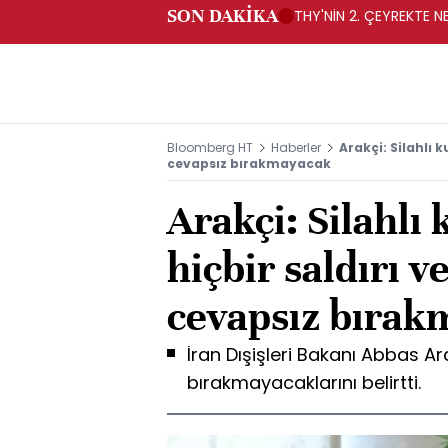
SON DAKİKA
THY'NİN 2. ÇEYREKTE NE
Bloomberg HT
Haberler
Arakçi: Silahlı k
cevapsız bırakmayacak
Arakçi: Silahlı
hiçbir saldırı v
cevapsız bırak
İran Dışişleri Bakanı Abbas Ara
bırakmayacaklarını belirtti.