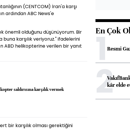
anlığının (CENTCOM) İran'a karşı
ının ardından ABC News'e
En Çok O
1
çok önemli olduğunu düşünüyorum. Bir
 buna karşılık veriyoruz." ifadelerini
en ABD helikopterine verilen bir yanıt
Resmi Ga
2
VakıfBank
kâr elde e
ikopter saldırısına karşılık vermek
t bir karşılık olması gerektiğini