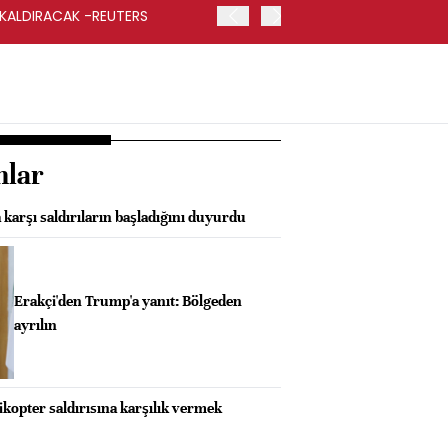
 KALDIRACAK -REUTERS
ABD DIŞİŞLERİ BAKANLIĞI
UYGULANACAK
nlar
karşı saldırıların başladığını duyurdu
Erakçi'den Trump'a yanıt: Bölgeden
ayrılın
ikopter saldırısına karşılık vermek