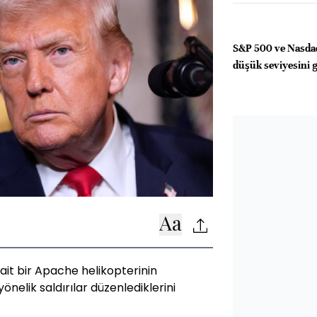
S&P 500 ve Nasdaq
düşük seviyesini 
it bir Apache helikopterinin
önelik saldırılar düzenlediklerini