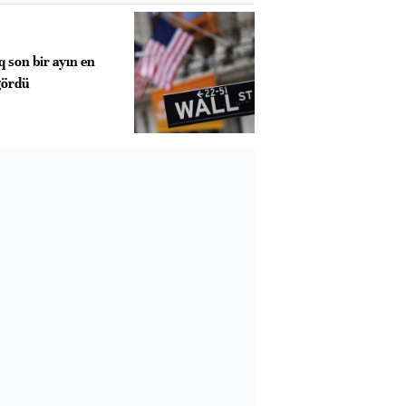
 son bir ayın en
gördü