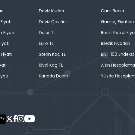
rı
Döviz Kurları
Canlı Borsa
Fiyatı
Döviz Çevirici
Gümüş Fiyatları
n Fiyatı
Dolar TL
Brent Petrol Fiya
iyatı
Euro TL
Bilezik Fiyatları
 Fiyatı
Sterin Kaç TL
BIST 100 Endeksi
yatı
Riyal Kaç TL
Altın Hesaplama
iyatı
Kanada Doları
Yüzde Hesapla