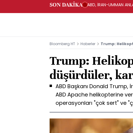
SON DAKİKA
ABD, İRAN-UMMAN ANLA
Bloomberg HT
Haberler
Trump: Helikopt
Trump: Helikop
düşürdüler, kar
ABD Başkanı Donald Trump, İra
ABD Apache helikopterine veri
operasyonları "çok sert" ve "ç