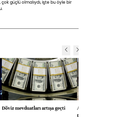
çok güçlü olmalıydı, işte bu öyle bir
u.
Döviz mevduatları artışa geçti
ABD'de konut başla
toparlandı