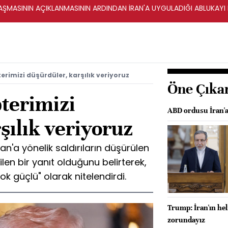
ŞMASININ AÇIKLANMASININ ARDINDAN İRAN'A UYGULADIĞI ABLUKAYI
erimizi düşürdüler, karşılık veriyoruz
Öne Çıka
terimizi
ABD ordusu İran'a 
şılık veriyoruz
n'a yönelik saldırıların düşürülen
len bir yanıt olduğunu belirterek,
ok güçlü" olarak nitelendirdi.
Trump: İran'ın hel
zorundayız