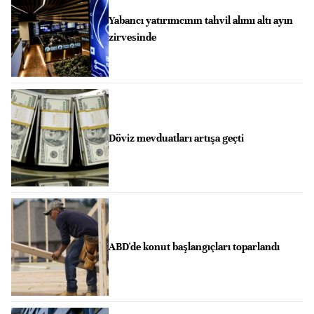
Yabancı yatırımcının tahvil alımı altı ayın
zirvesinde
Döviz mevduatları artışa geçti
ABD'de konut başlangıçları toparlandı