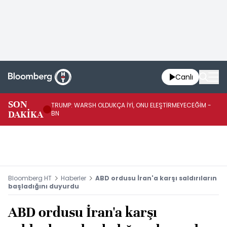
Canlı
SON
TRUMP: WARSH OLDUKÇA İYİ, ONU ELEŞTİRMEYECEĞİM -
TR
DAKİKA
BN
KA
Bloomberg HT
Haberler
ABD ordusu İran'a karşı saldırıların
başladığını duyurdu
ABD ordusu İran'a karşı