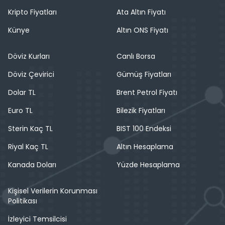
Kripto Fiyatları
Ata Altın Fiyatı
Künye
Altın ONS Fiyatı
Döviz Kurları
Canlı Borsa
Döviz Çevirici
Gümüş Fiyatları
Dolar TL
Brent Petrol Fiyatı
Euro TL
Bilezik Fiyatları
Sterin Kaç TL
BIST 100 Endeksi
Riyal Kaç TL
Altın Hesaplama
Kanada Doları
Yüzde Hesaplama
Kişisel Verilerin Korunması
Politikası
İzleyici Temsilcisi