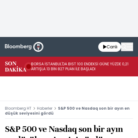
Canlı
SON
BORSA İSTANBUL'DA BIST 100 ENDEKSİ GÜNE YÜZDE 0,21
GÜ
DAKİKA
ARTIŞLA 13 BİN 827 PUAN İLE BAŞLADI
TA
Bloomberg HT
Haberler
S&P 500 ve Nasdaq son bir ayın en
düşük seviyesini gördü
S&P 500 ve Nasdaq son bir ayın