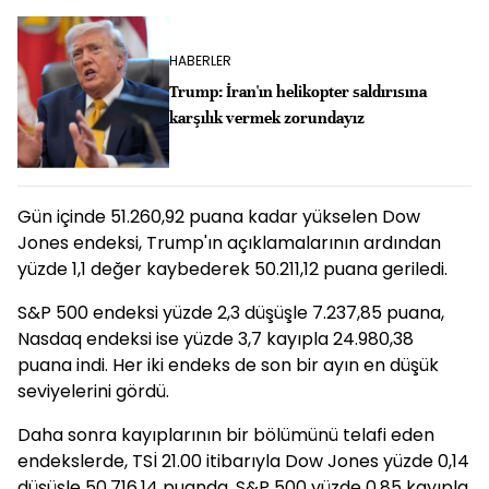
HABERLER
Trump: İran'ın helikopter saldırısına
karşılık vermek zorundayız
Gün içinde 51.260,92 puana kadar yükselen Dow
Jones endeksi, Trump'ın açıklamalarının ardından
yüzde 1,1 değer kaybederek 50.211,12 puana geriledi.
S&P 500 endeksi yüzde 2,3 düşüşle 7.237,85 puana,
Nasdaq endeksi ise yüzde 3,7 kayıpla 24.980,38
puana indi. Her iki endeks de son bir ayın en düşük
seviyelerini gördü.
Daha sonra kayıplarının bir bölümünü telafi eden
endekslerde, TSİ 21.00 itibarıyla Dow Jones yüzde 0,14
düşüşle 50.716,14 puanda, S&P 500 yüzde 0,85 kayıpla