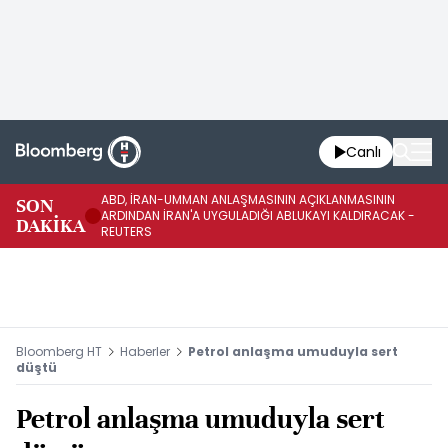
Canlı
ABD, İRAN-UMMAN ANLAŞMASININ AÇIKLANMASININ
AB
SON
ARDINDAN İRAN'A UYGULADIĞI ABLUKAYI KALDIRACAK -
GE
DAKİKA
REUTERS
UY
Bloomberg HT
Haberler
Petrol anlaşma umuduyla sert
düştü
Petrol anlaşma umuduyla sert