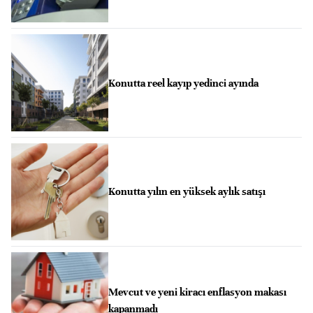
Konutta reel kayıp yedinci ayında
Konutta yılın en yüksek aylık satışı
Mevcut ve yeni kiracı enflasyon makası
kapanmadı