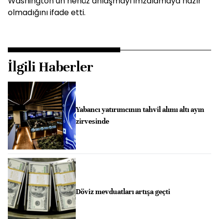
Washington’un henüz anlaşmayı imzalamaya hazır
olmadığını ifade etti.
İlgili Haberler
Yabancı yatırımcının tahvil alımı altı ayın
zirvesinde
Döviz mevduatları artışa geçti