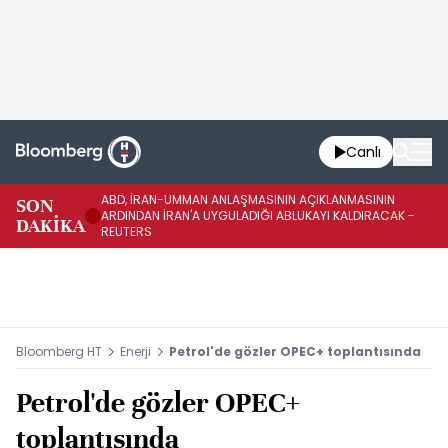
Canlı
ABD, İRAN-UMMAN ANLAŞMASININ AÇIKLANMASININ
AB
SON
ARDINDAN İRAN'A UYGULADIĞI ABLUKAYI KALDIRACAK -
GE
DAKİKA
REUTERS
UY
Bloomberg HT
Enerji
Petrol'de gözler OPEC+ toplantısında
Petrol'de gözler OPEC+
toplantısında