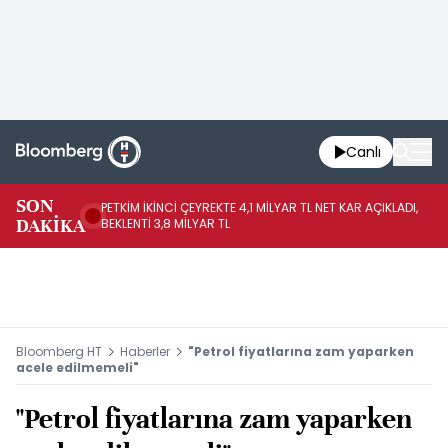
Canlı
SON
PETKİM İKİNCİ ÇEYREKTE 4,1 MİLYAR TL NET KAR AÇIKLADI,
İR
DAKİKA
BEKLENTİ 3,8 MİLYAR TL
UY
Bloomberg HT
Haberler
"Petrol fiyatlarına zam yaparken
acele edilmemeli"
"Petrol fiyatlarına zam yaparken