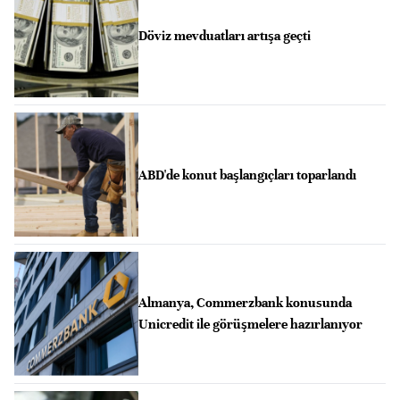
Döviz mevduatları artışa geçti
ABD'de konut başlangıçları toparlandı
Almanya, Commerzbank konusunda
Unicredit ile görüşmelere hazırlanıyor