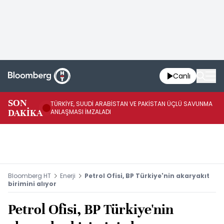
Canlı
SON
TÜRKİYE, SUUDİ ARABİSTAN VE PAKİSTAN ÜÇLÜ SAVUNMA
TR
DAKİKA
ANLAŞMASI İMZALADI
BN
Bloomberg HT
Enerji
Petrol Ofisi, BP Türkiye'nin akaryakıt
birimini alıyor
Petrol Ofisi, BP Türkiye'nin