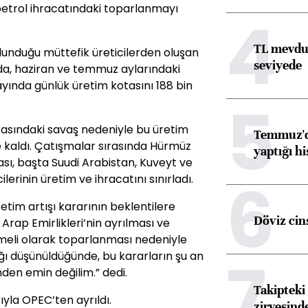
petrol ihracatındaki toparlanmayı
4
TL mevdua
unduğu müttefik üreticilerden oluşan
seviyede
da, haziran ve temmuz aylarındaki
yında günlük üretim kotasını 188 bin
5
 arasındaki savaş nedeniyle bu üretim
Temmuz'da
e kaldı. Çatışmalar sırasında Hürmüz
yaptığı hi
sı, başta Suudi Arabistan, Kuveyt ve
6
erinin üretim ve ihracatını sınırladı.
etim artışı kararının beklentilere
Döviz cins
 Arap Emirlikleri’nin ayrılması ve
meli olarak toparlanması nedeniyle
7
ı düşünüldüğünde, bu kararların şu an
nden emin değilim.” dedi.
Takipteki 
arıyla OPEC’ten ayrıldı.
zirvesind