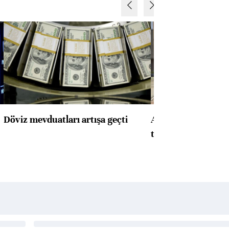
Döviz mevduatları artışa geçti
ABD'de konut başla
toparlandı