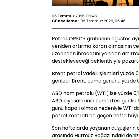
06 Temmuz 2026, 06:46
Güncelleme :
06 Temmuz 2026, 06:46
Petrol, OPEC+ grubunun ağustos ayın
yeniden artırma kararı almasının ve 
üzerinden ihracatını yeniden artırm
destekleyeceği beklentisiyle pazartes
Brent petrol vadeli işlemleri yüzde 0
geriledi. Brent, cuma gününü yüzde 
ABD ham petrolü (WTI) ise yüzde 0,1
ABD piyasalarının cumartesi günkü B
günü kapalı olması nedeniyle WTI’da 
petrol kontratı da geçen hafta büyük 
Son haftalarda yaşanan düşüşlerin ar
arasında Hürmüz Boğazı’ndaki deniz t