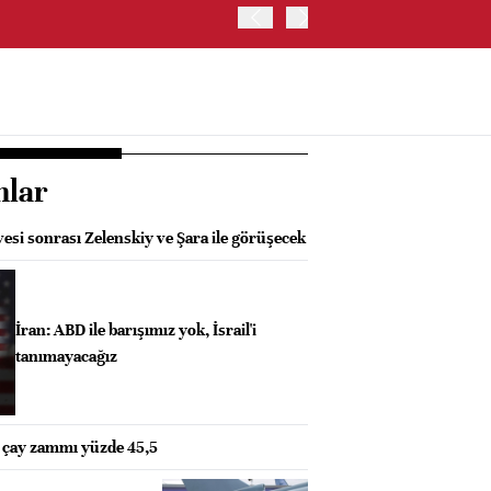
TRUMP: FAİZ ARTIRIMI 
nlar
si sonrası Zelenskiy ve Şara ile görüşecek
İran: ABD ile barışımız yok, İsrail'i
tanımayacağız
 çay zammı yüzde 45,5