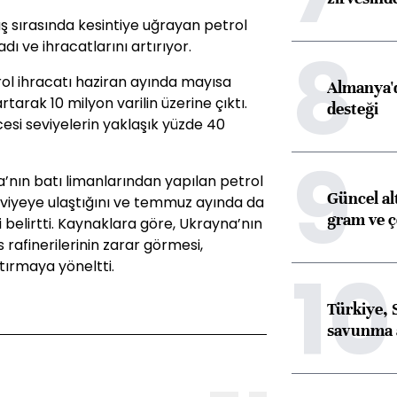
aş sırasında kesintiye uğrayan petrol
8
ı ve ihracatlarını artırıyor.
trol ihracatı haziran ayında mayısa
Almanya'd
tarak 10 milyon varilin üzerine çıktı.
desteği
si seviyelerin yaklaşık yüzde 40
9
’nın batı limanlarından yapılan petrol
Güncel al
eviyeye ulaştığını ve temmuz ayında da
gram ve ç
 belirtti. Kaynaklara göre, Ukrayna’nın
 rafinerilerinin zarar görmesi,
10
tırmaya yöneltti.
Türkiye, 
savunma 