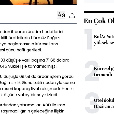
En Çok O
1
dan itibaren üretim hedeflerini
BofA: Yatı
kilit üreticilerin Hürmüz Boğazı
yüksek se
aya başlamasının küresel arzı
i günü hafif geriledi.
2
,33 düşüşle varil başına 71,88 dolara
0,45 yükselişle tamamlamıştı.
Küresel gı
tırmandı
6 düşüşle 68,58 dolardan işlem gördü.
ağımsızlık Günü tatili nedeniyle cuma
3
resmi kapanış fiyatı oluşmadı. Her iki
ölçüde yatay bir seyir izledi.
Otel dolu
dından yatırımcılar, ABD ile İran
Haziran a
aşımacılığının geleceğine ilişkin