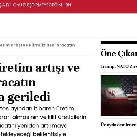
A İYİ, ONU ELEŞTİRMEYECEĞİM -BN
retim artışı ve Hürmüz’den ihracatın
Öne Çıka
retim artışı ve
Trump, NATO Zirve
acatın
 geriledi
os ayından itibaren üretim
arı almasının ve kilit üreticilerin
catını yeniden artırmaya
Üç ayda demlenen
tekleyeceği beklentisiyle