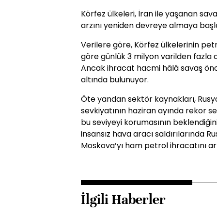
Körfez ülkeleri, İran ile yaşanan sav
arzını yeniden devreye almaya başlad
Verilere göre, Körfez ülkelerinin pe
göre günlük 3 milyon varilden fazla ar
Ancak ihracat hacmi hâlâ savaş önce
altında bulunuyor.
Öte yandan sektör kaynakları, Rusya
sevkiyatının haziran ayında rekor s
bu seviyeyi korumasının beklendiğini
insansız hava aracı saldırılarında Rus
Moskova’yı ham petrol ihracatını ar
İlgili Haberler