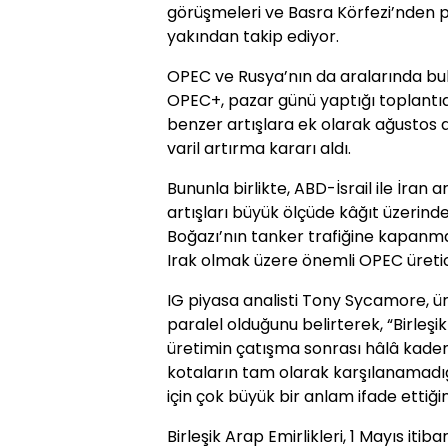
görüşmeleri ve Basra Körfezi’nden 
yakından takip ediyor.
OPEC ve Rusya’nın da aralarında bul
OPEC+, pazar günü yaptığı toplantı
benzer artışlara ek olarak ağustos a
varil artırma kararı aldı.
Bununla birlikte, ABD-İsrail ile İran
artışları büyük ölçüde kâğıt üzerind
Boğazı’nın tanker trafiğine kapanma
Irak olmak üzere önemli OPEC üreticil
IG piyasa analisti Tony Sycamore, ür
paralel olduğunu belirterek, “Birleşik
üretimin çatışma sonrası hâlâ kade
kotaların tam olarak karşılanamadığ
için çok büyük bir anlam ifade ettiği
Birleşik Arap Emirlikleri, 1 Mayıs itib