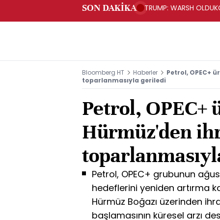
SON DAKİKA
TRUMP: WARSH OLDUKÇ
Bloomberg HT
Haberler
Petrol, OPEC+ ü
toparlanmasıyla geriledi
Petrol, OPEC+ ü
Hürmüz'den ihr
toparlanmasıyla
Petrol, OPEC+ grubunun ağust
hedeflerini yeniden artırma kar
Hürmüz Boğazı üzerinden ihra
başlamasının küresel arzı des