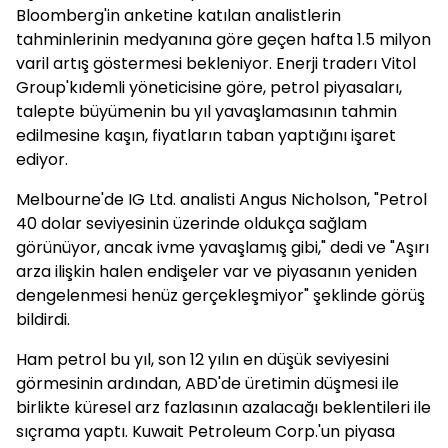
Bloomberg'in anketine katılan analistlerin
tahminlerinin medyanına göre geçen hafta 1.5 milyon
varil artış göstermesi bekleniyor. Enerji traderı Vitol
Group'kıdemli yöneticisine göre, petrol piyasaları,
talepte büyümenin bu yıl yavaşlamasının tahmin
edilmesine kaşın, fiyatların taban yaptığını işaret
ediyor.
Melbourne'de IG Ltd. analisti Angus Nicholson, "Petrol
40 dolar seviyesinin üzerinde oldukça sağlam
görünüyor, ancak ivme yavaşlamış gibi," dedi ve "Aşırı
arza ilişkin halen endişeler var ve piyasanın yeniden
dengelenmesi henüz gerçekleşmiyor" şeklinde görüş
bildirdi.
Ham petrol bu yıl, son 12 yılın en düşük seviyesini
görmesinin ardından, ABD'de üretimin düşmesi ile
birlikte küresel arz fazlasının azalacağı beklentileri ile
sıçrama yaptı. Kuwait Petroleum Corp.'un piyasa