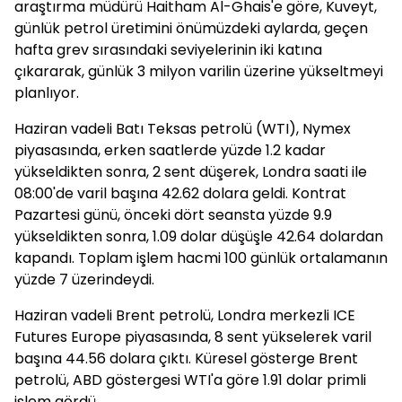
araştırma müdürü Haitham Al-Ghais'e göre, Kuveyt,
günlük petrol üretimini önümüzdeki aylarda, geçen
hafta grev sırasındaki seviyelerinin iki katına
çıkararak, günlük 3 milyon varilin üzerine yükseltmeyi
planlıyor.
Haziran vadeli Batı Teksas petrolü (WTI), Nymex
piyasasında, erken saatlerde yüzde 1.2 kadar
yükseldikten sonra, 2 sent düşerek, Londra saati ile
08:00'de varil başına 42.62 dolara geldi. Kontrat
Pazartesi günü, önceki dört seansta yüzde 9.9
yükseldikten sonra, 1.09 dolar düşüşle 42.64 dolardan
kapandı. Toplam işlem hacmi 100 günlük ortalamanın
yüzde 7 üzerindeydi.
Haziran vadeli Brent petrolü, Londra merkezli ICE
Futures Europe piyasasında, 8 sent yükselerek varil
başına 44.56 dolara çıktı. Küresel gösterge Brent
petrolü, ABD göstergesi WTI'a göre 1.91 dolar primli
işlem gördü.