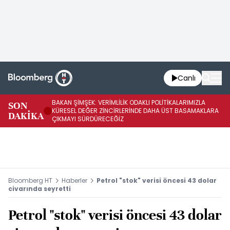
Canlı
BAKAN ŞİMŞEK: VERİMLİLİK ODAKLI POLİTİKALARIMIZLA
BA
SON
KÜRESEL DEĞER ZİNCİRLERİNDE DAHA ÜST BASAMAKLARA
VE
DAKİKA
ÇIKMAYI SÜRDÜRECEĞİZ
DÖ
Bloomberg HT
Haberler
Petrol "stok" verisi öncesi 43 dolar
civarında seyretti
Petrol "stok" verisi öncesi 43 dolar