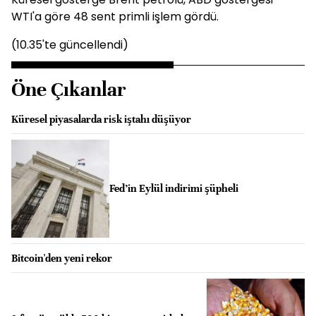
WTI'a göre 48 sent primli işlem gördü.
(10.35'te güncellendi)
Öne Çıkanlar
Küresel piyasalarda risk iştahı düşüyor
Fed’in Eylül indirimi şüpheli
Bitcoin'den yeni rekor