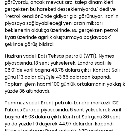
görüyordu, ancak mevcut arz-talep dinamikleri
gerçekten bu hareketi desteklemiyordu," dedi ve
"Petrol kendi önünde gidiyor gibi görünüyor. İran'ın
piyasaya sağlayabileceği yeni arzın miktarı
beklenenin oldukça üzerinde. Bu gerçekten petrol
fiyatı üzerinde ağırlık oluşturmaya başlayacak"
şeklinde görüş bildirdi.
Haziran vadeli Batı Teksas petrolü (WTI), Nymex
piyasasında, 13 sent yükselerek, Londra saati ile
08.01'de varil başına 43.78 dolara çıktı. Kontrat Salı
günü 1.13 dolar düşüşle 43.65 dolardan kapandı.
Toplam işlem hacmi 100 günlük ortalamanın yaklaşık
yüzde 36 altındaydı.
Temmuz vadeli Brent petrolü, Londra merkezli ICE
Futures Europe piyasasında, 6 sent yükselerek varil
başına 45.03 dolara çıktı. Kontrat Salı günü 86 sent
ya da yüzde 1.9 düşerek 44.97 dolardan kapandı.
Küresel gösterge Brent petrolü, ABD göstergesi