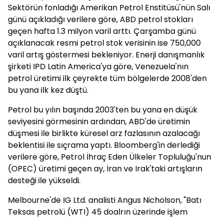
Sektörün fonladığı Amerikan Petrol Enstitüsü'nün Salı
günü açıkladığı verilere göre, ABD petrol stokları
geçen hafta 1.3 milyon varil arttı. Çarşamba günü
açıklanacak resmi petrol stok verisinin ise 750,000
varil artış göstermesi bekleniyor. Enerji danışmanlık
şirketi IPD Latin America'ya göre, Venezuela'nın
petrol üretimi ilk çeyrekte tüm bölgelerde 2008'den
bu yana ilk kez düştü.
Petrol bu yılın başında 2003'ten bu yana en düşük
seviyesini görmesinin ardından, ABD'de üretimin
düşmesi ile birlikte küresel arz fazlasının azalacağı
beklentisi ile sıçrama yaptı. Bloomberg'in derlediği
verilere göre, Petrol İhraç Eden Ülkeler Topluluğu'nun
(OPEC) üretimi geçen ay, İran ve Irak'taki artışların
desteği ile yükseldi.
Melbourne'de IG Ltd. analisti Angus Nicholson, "Batı
Teksas petrolü (WTI) 45 doalrın üzerinde işlem