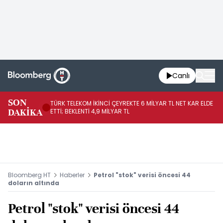
Canlı
SON
TÜRK TELEKOM İKİNCİ ÇEYREKTE 6 MİLYAR TL NET KAR ELDE
AB
DAKİKA
ETTİ; BEKLENTİ 4,9 MİLYAR TL
İR
Bloomberg HT
Haberler
Petrol "stok" verisi öncesi 44
doların altında
Petrol "stok" verisi öncesi 44