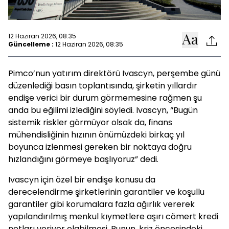
12 Haziran 2026, 08:35
Güncelleme :
12 Haziran 2026, 08:35
Pimco’nun yatırım direktörü Ivascyn, perşembe günü
düzenlediği basın toplantısında, şirketin yıllardır
endişe verici bir durum görmemesine rağmen şu
anda bu eğilimi izlediğini söyledi. Ivascyn, “Bugün
sistemik riskler görmüyor olsak da, finans
mühendisliğinin hızının önümüzdeki birkaç yıl
boyunca izlenmesi gereken bir noktaya doğru
hızlandığını görmeye başlıyoruz” dedi.
Ivascyn için özel bir endişe konusu da
derecelendirme şirketlerinin garantiler ve koşullu
garantiler gibi korumalara fazla ağırlık vererek
yapılandırılmış menkul kıymetlere aşırı cömert kredi
notları veriyor olabilmesi. Bunun, kriz öncesindeki