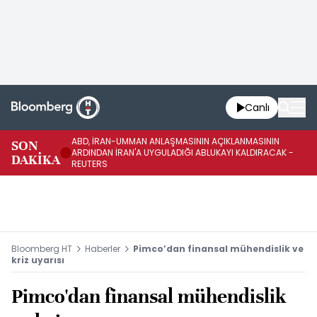
Canlı
ABD, İRAN-UMMAN ANLAŞMASININ AÇIKLANMASININ
AB
SON
ARDINDAN İRAN'A UYGULADIĞI ABLUKAYI KALDIRACAK -
GE
DAKİKA
REUTERS
UY
Bloomberg HT
Haberler
Pimco’dan finansal mühendislik ve
kriz uyarısı
Pimco'dan finansal mühendislik