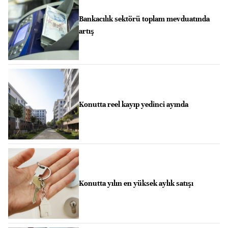
Bankacılık sektörü toplam mevduatında
artış
Konutta reel kayıp yedinci ayında
Konutta yılın en yüksek aylık satışı