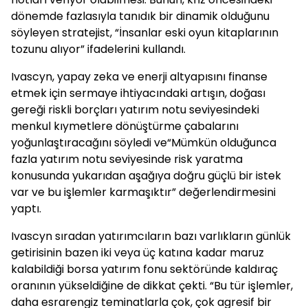
dönemde fazlasıyla tanıdık bir dinamik olduğunu
söyleyen stratejist, “İnsanlar eski oyun kitaplarının
tozunu alıyor” ifadelerini kullandı.
Ivascyn, yapay zeka ve enerji altyapısını finanse
etmek için sermaye ihtiyacındaki artışın, doğası
gereği riskli borçları yatırım notu seviyesindeki
menkul kıymetlere dönüştürme çabalarını
yoğunlaştıracağını söyledi ve“Mümkün olduğunca
fazla yatırım notu seviyesinde risk yaratma
konusunda yukarıdan aşağıya doğru güçlü bir istek
var ve bu işlemler karmaşıktır” değerlendirmesini
yaptı.
Ivascyn sıradan yatırımcıların bazı varlıkların günlük
getirisinin bazen iki veya üç katına kadar maruz
kalabildiği borsa yatırım fonu sektöründe kaldıraç
oranının yükseldiğine de dikkat çekti. “Bu tür işlemler,
daha esrarengiz teminatlarla çok, çok agresif bir