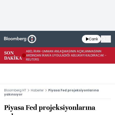
Canlı
ABD, İRAN-UMMAN ANLAŞMASININ AÇIKLANMASININ
AB
SON
ARDINDAN İRAN'A UYGULADIĞI ABLUKAYI KALDIRACAK -
GE
DAKİKA
REUTERS
UY
Bloomberg HT
Haberler
Piyasa Fed projeksiyonlarına
yakınsıyor
Piyasa Fed projeksiyonlarına