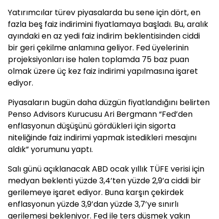
Yatırımcılar türev piyasalarda bu sene için dört, en
fazla beş faiz indirimini fiyatlamaya başladı. Bu, aralık
ayındaki en az yedi faiz indirim beklentisinden ciddi
bir geri çekilme anlamına geliyor. Fed üyelerinin
projeksiyonları ise halen toplamda 75 baz puan
olmak üzere üç kez faiz indirimi yapılmasına işaret
ediyor.
Piyasaların bugün daha düzgün fiyatlandığını belirten
Penso Advisors Kurucusu Ari Bergmann “Fed’den
enflasyonun düşüşünü gördükleri için sigorta
niteliğinde faiz indirimi yapmak istedikleri mesajını
aldık” yorumunu yaptı.
Salı günü açıklanacak ABD ocak yıllık TÜFE verisi için
medyan beklenti yüzde 3,4’ten yüzde 2,9’a ciddi bir
gerilemeye işaret ediyor. Buna karşın çekirdek
enflasyonun yüzde 3,9’dan yüzde 3,7’ye sınırlı
gerilemesi bekleniyor. Fed ile ters düşmek yakın