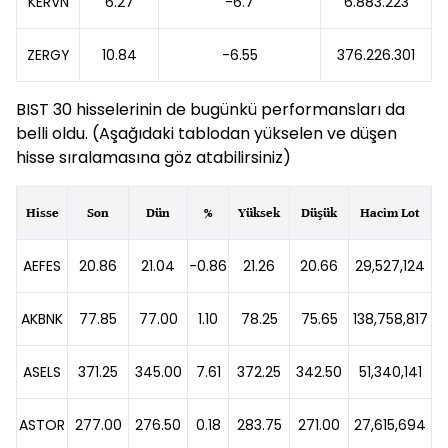
KERVN
6.27
-6.7
6.883.223
ZERGY
10.84
-6.55
376.226.301
BIST 30 hisselerinin de bugünkü performansları da
belli oldu. (Aşağıdaki tablodan yükselen ve düşen
hisse sıralamasına göz atabilirsiniz)
Hisse
Son
Dün
%
Yüksek
Düşük
Hacim Lot
AEFES
20.86
21.04
-0.86
21.26
20.66
29,527,124
AKBNK
77.85
77.00
1.10
78.25
75.65
138,758,817
10
ASELS
371.25
345.00
7.61
372.25
342.50
51,340,141
1
ASTOR
277.00
276.50
0.18
283.75
271.00
27,615,694
7