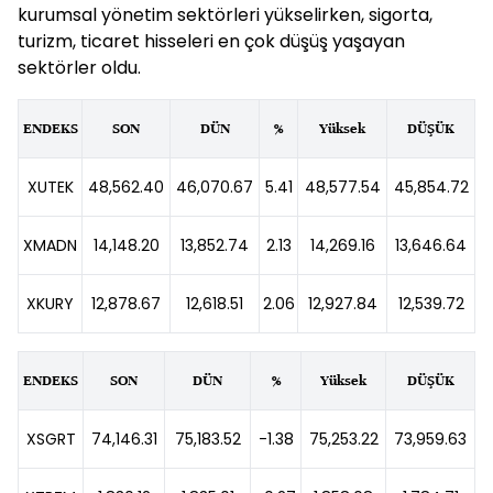
kurumsal yönetim sektörleri yükselirken, sigorta,
turizm, ticaret hisseleri en çok düşüş yaşayan
sektörler oldu.
ENDEKS
SON
DÜN
%
Yüksek
DÜŞÜK
XUTEK
48,562.40
46,070.67
5.41
48,577.54
45,854.72
XMADN
14,148.20
13,852.74
2.13
14,269.16
13,646.64
XKURY
12,878.67
12,618.51
2.06
12,927.84
12,539.72
ENDEKS
SON
DÜN
%
Yüksek
DÜŞÜK
XSGRT
74,146.31
75,183.52
-1.38
75,253.22
73,959.63