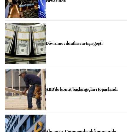
zirvesinde
Döviz mevduatları artışa geçti
ABD'de konut başlangıçları toparlandı
Almanya, Commerzbank konusunda