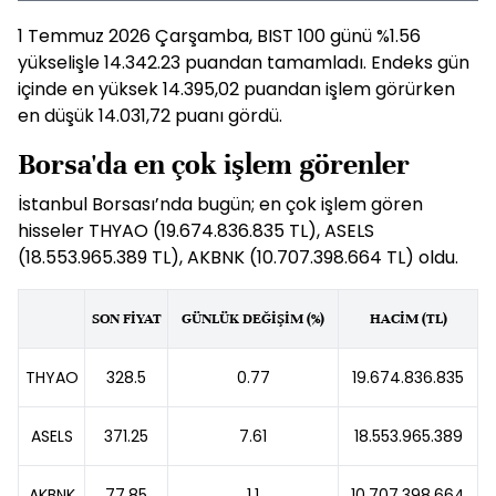
1 Temmuz 2026 Çarşamba, BIST 100 günü %1.56
yükselişle 14.342.23 puandan tamamladı. Endeks gün
içinde en yüksek 14.395,02 puandan işlem görürken
en düşük 14.031,72 puanı gördü.
Borsa'da en çok işlem görenler
İstanbul Borsası’nda bugün; en çok işlem gören
hisseler THYAO (19.674.836.835 TL), ASELS
(18.553.965.389 TL), AKBNK (10.707.398.664 TL) oldu.
SON FİYAT
GÜNLÜK DEĞİŞİM (%)
HACİM (TL)
THYAO
328.5
0.77
19.674.836.835
ASELS
371.25
7.61
18.553.965.389
AKBNK
77.85
1.1
10.707.398.664