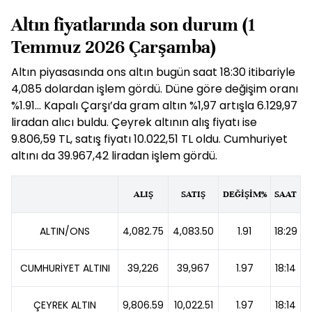
Altın fiyatlarında son durum (1
Temmuz 2026 Çarşamba)
Altın piyasasında ons altın bugün saat 18:30 itibariyle
4,085 dolardan işlem gördü. Düne göre değişim oranı
%1.91... Kapalı Çarşı’da gram altın %1,97 artışla 6.129,97
liradan alıcı buldu. Çeyrek altının alış fiyatı ise
9.806,59 TL, satış fiyatı 10.022,51 TL oldu. Cumhuriyet
altını da 39.967,42 liradan işlem gördü.
ALIŞ
SATIŞ
DEĞİŞİM%
SAAT
ALTIN/ONS
4,082.75
4,083.50
1.91
18:29
CUMHURİYET ALTINI
39,226
39,967
1.97
18:14
ÇEYREK ALTIN
9,806.59
10,022.51
1.97
18:14