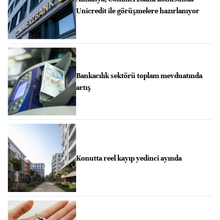
Unicredit ile görüşmelere hazırlanıyor
Bankacılık sektörü toplam mevduatında
artış
Konutta reel kayıp yedinci ayında