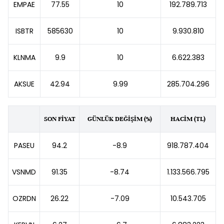
EMPAE
77.55
10
192.789.713
ISBTR
585630
10
9.930.810
KLNMA
9.9
10
6.622.383
AKSUE
42.94
9.99
285.704.296
SON FİYAT
GÜNLÜK DEĞİŞİM (%)
HACİM (TL)
PASEU
94.2
-8.9
918.787.404
VSNMD
91.35
-8.74
1.133.566.795
OZRDN
26.22
-7.09
10.543.705