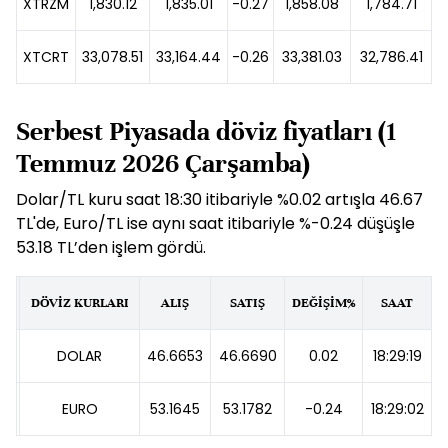
XTRZM
1,830.12
1,835.01
-0.27
1,858.08
1,784.71
XTCRT
33,078.51
33,164.44
-0.26
33,381.03
32,786.41
Serbest Piyasada döviz fiyatları (1
Temmuz 2026 Çarşamba)
Dolar/TL kuru saat 18:30 itibariyle %0.02 artışla 46.67
TL'de, Euro/TL ise aynı saat itibariyle %-0.24 düşüşle
53.18 TL’den işlem gördü.
DÖVİZ KURLARI
ALIŞ
SATIŞ
DEĞİŞİM%
SAAT
DOLAR
46.6653
46.6690
0.02
18:29:19
EURO
53.1645
53.1782
-0.24
18:29:02