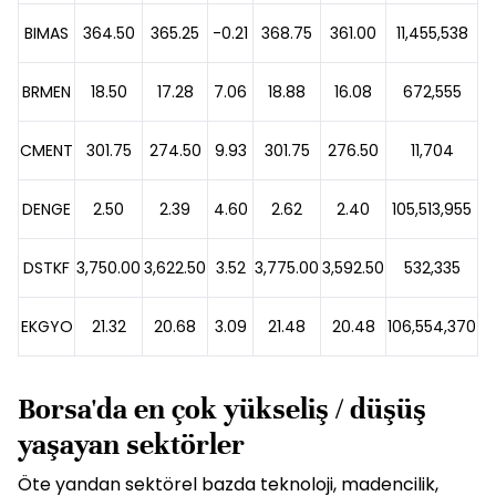
BIMAS
364.50
365.25
-0.21
368.75
361.00
11,455,538
4
BRMEN
18.50
17.28
7.06
18.88
16.08
672,555
CMENT
301.75
274.50
9.93
301.75
276.50
11,704
DENGE
2.50
2.39
4.60
2.62
2.40
105,513,955
DSTKF
3,750.00
3,622.50
3.52
3,775.00
3,592.50
532,335
1
EKGYO
21.32
20.68
3.09
21.48
20.48
106,554,370
2
Borsa'da en çok yükseliş / düşüş
yaşayan sektörler
Öte yandan sektörel bazda teknoloji, madencilik,