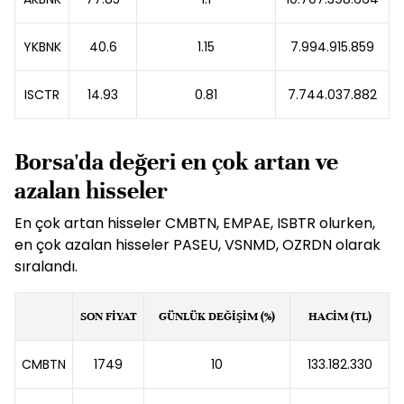
YKBNK
40.6
1.15
7.994.915.859
ISCTR
14.93
0.81
7.744.037.882
Borsa'da değeri en çok artan ve
azalan hisseler
En çok artan hisseler CMBTN, EMPAE, ISBTR olurken,
en çok azalan hisseler PASEU, VSNMD, OZRDN olarak
sıralandı.
SON FİYAT
GÜNLÜK DEĞİŞİM (%)
HACİM (TL)
CMBTN
1749
10
133.182.330