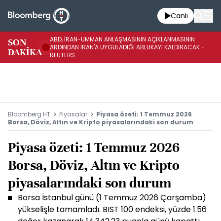
Canlı
ABD, İRAN-UMMAN ANLAŞMASININ AÇIKLANMASININ
AB
SON
ARDINDAN İRAN'A UYGULADIĞI ABLUKAYI KALDIRACAK -
GE
DAKİKA
REUTERS
UY
Bloomberg HT
Piyasalar
Piyasa özeti: 1 Temmuz 2026
Borsa, Döviz, Altın ve Kripto piyasalarındaki son durum
Piyasa özeti: 1 Temmuz 2026
Borsa, Döviz, Altın ve Kripto
piyasalarındaki son durum
Borsa İstanbul günü (1 Temmuz 2026 Çarşamba)
yükselişle tamamladı. BIST 100 endeksi, yüzde 1.56