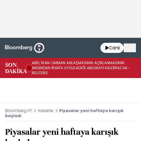
Canlı
ABD, İRAN-UMMAN ANLAŞMASININ AÇIKLANMASININ
AB
SON
ARDINDAN İRAN'A UYGULADIĞI ABLUKAYI KALDIRACAK -
GE
DAKİKA
REUTERS
UY
Bloomberg HT
Haberler
Piyasalar yeni haftaya karışık
başladı
Piyasalar yeni haftaya karışık