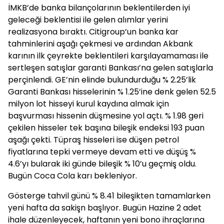
İMKB’de banka bilançolarının beklentilerden iyi
geleceği beklentisi ile gelen alımlar yerini
realizasyona bıraktı. Citigroup’un banka kar
tahminlerini aşağı çekmesi ve ardından Akbank
karının ilk çeyrekte beklentileri karşılayamaması ile
sertleşen satışlar garanti Bankası’na gelen satışlarla
perçinlendi. GE’nin elinde bulundurduğu % 2.25’lik
Garanti Bankası hisselerinin % 1.25’ine denk gelen 52.5
milyon lot hisseyi kurul kaydına almak için
başvurması hissenin düşmesine yol açtı. % 1.98 geri
çekilen hisseler tek başına bileşik endeksi 193 puan
aşağı çekti. Tüpraş hisseleri ise düşen petrol
fiyatlarına tepki vermeye devam etti ve düşüş %
4.6’yı bularak iki günde bileşik % 10’u geçmiş oldu.
Bugün Coca Cola karı bekleniyor.
Gösterge tahvil günü % 8.41 bileşikten tamamlarken
yeni hafta da sakişn başlıyor. Bugün Hazine 2 adet
ihale düzenleyecek, haftanın yeni bono ihraçlarına