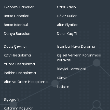
Ekonomi Haberleri
Canlı Yayın
Borsa Haberleri
Döviz Kurları
Borsa İstanbul
Altın Fiyatları
Dünya Borsaları
Dolar Kaç Tl
Döviz Çevirici
İstanbul Hava Durumu
KDV Hesaplama
Kişisel Verilerin Korunması
Politikası
Yüzde Hesaplama
İzleyici Temsilcisi
İndirim Hesaplama
Künye
Altın ve Gram Hesaplama
İletişim
Biyografi
Kullanım Koşulları