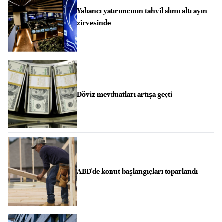
Yabancı yatırımcının tahvil alımı altı ayın
zirvesinde
Döviz mevduatları artışa geçti
ABD'de konut başlangıçları toparlandı