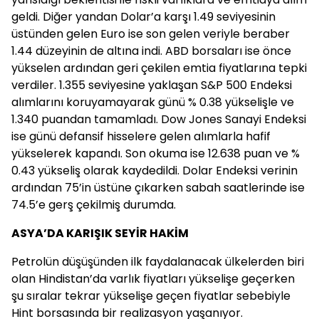
geldi. Diğer yandan Dolar’a karşı 1.49 seviyesinin
üstünden gelen Euro ise son gelen veriyle beraber
1.44 düzeyinin de altına indi. ABD borsaları ise önce
yükselen ardından geri çekilen emtia fiyatlarına tepki
verdiler. 1.355 seviyesine yaklaşan S&P 500 Endeksi
alımlarını koruyamayarak günü % 0.38 yükselişle ve
1.340 puandan tamamladı. Dow Jones Sanayi Endeksi
ise günü defansif hisselere gelen alımlarla hafif
yükselerek kapandı. Son okuma ise 12.638 puan ve %
0.43 yükseliş olarak kaydedildi. Dolar Endeksi verinin
ardından 75’in üstüne çıkarken sabah saatlerinde ise
74.5’e gerş çekilmiş durumda.
ASYA’DA KARIŞIK SEYİR HAKİM
Petrolün düşüşünden ilk faydalanacak ülkelerden biri
olan Hindistan’da varlık fiyatları yükselişe geçerken
şu sıralar tekrar yükselişe geçen fiyatlar sebebiyle
Hint borsasında bir realizasyon yaşanıyor.