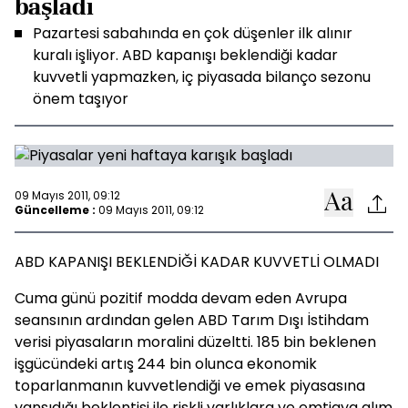
başladı
Pazartesi sabahında en çok düşenler ilk alınır
kuralı işliyor. ABD kapanışı beklendiği kadar
kuvvetli yapmazken, iç piyasada bilanço sezonu
önem taşıyor
09 Mayıs 2011, 09:12
Güncelleme :
09 Mayıs 2011, 09:12
ABD KAPANIŞI BEKLENDİĞİ KADAR KUVVETLİ OLMADI
Cuma günü pozitif modda devam eden Avrupa
seansının ardından gelen ABD Tarım Dışı İstihdam
verisi piyasaların moralini düzeltti. 185 bin beklenen
işgücündeki artış 244 bin olunca ekonomik
toparlanmanın kuvvetlendiği ve emek piyasasına
yansıdığı beklentisi ile riskli varlıklara ve emtiaya alım