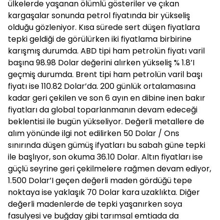
ülkelerde yaşanan ölümlü gösteriler ve çıkan
kargaşalar sonunda petrol fiyatında bir yükseliş
olduğu gözleniyor. Kısa sürede sert düşen fiyatlara
tepki geldiği de görülürken iki fiyatlama birbirine
karışmış durumda. ABD tipi ham petrolün fiyatı varil
başına 98.98 Dolar değerini alırken yükseliş % 1.8’I
geçmiş durumda. Brent tipi ham petrolün varil başı
fiyatı ise 110.82 Dolar’da. 200 günlük ortalamasına
kadar geri çekilen ve son 6 ayın en dibine inen bakır
fiyatları da global toparlanmanın devam edeceği
beklentisi ile bugün yükseliyor. Değerli metallere de
alım yönünde ilgi not edilirken 50 Dolar / Ons
sınırında düşen gümüş ifyatları bu sabah güne tepki
ile başlıyor, son okuma 36.10 Dolar. Altın fiyatları ise
güçlü seyrine geri çekilmelere rağmen devam ediyor,
1.500 Dolar’I geçen değerli maden gördüğü tepe
noktaya ise yaklaşık 70 Dolar kara uzaklıkta. Diğer
değerli madenlerde de tepki yaşanırken soya
fasulyesi ve buğday gibi tarımsal emtiada da