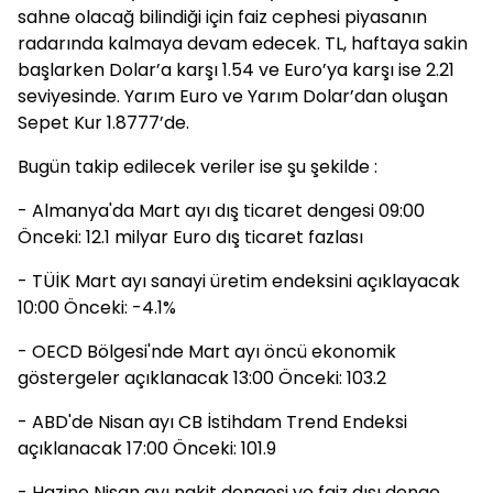
sahne olacağ bilindiği için faiz cephesi piyasanın
radarında kalmaya devam edecek. TL, haftaya sakin
başlarken Dolar’a karşı 1.54 ve Euro’ya karşı ise 2.21
seviyesinde. Yarım Euro ve Yarım Dolar’dan oluşan
Sepet Kur 1.8777’de.
Bugün takip edilecek veriler ise şu şekilde :
- Almanya'da Mart ayı dış ticaret dengesi 09:00
Önceki: 12.1 milyar Euro dış ticaret fazlası
- TÜİK Mart ayı sanayi üretim endeksini açıklayacak
10:00 Önceki: -4.1%
- OECD Bölgesi'nde Mart ayı öncü ekonomik
göstergeler açıklanacak 13:00 Önceki: 103.2
- ABD'de Nisan ayı CB İstihdam Trend Endeksi
açıklanacak 17:00 Önceki: 101.9
- Hazine Nisan ayı nakit dengesi ve faiz dışı denge