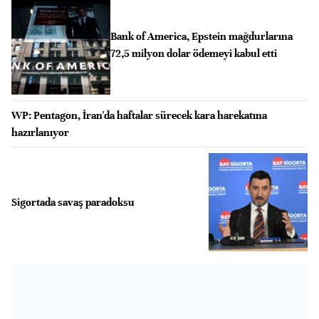
Bank of America, Epstein mağdurlarına
72,5 milyon dolar ödemeyi kabul etti
WP: Pentagon, İran'da haftalar sürecek kara harekatına
hazırlanıyor
Sigortada savaş paradoksu