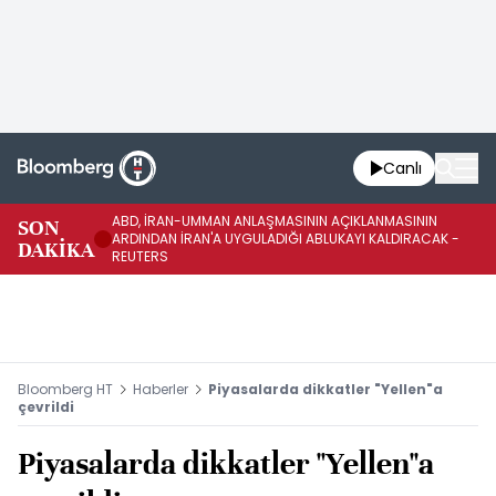
Canlı
ABD, İRAN-UMMAN ANLAŞMASININ AÇIKLANMASININ
AB
SON
ARDINDAN İRAN'A UYGULADIĞI ABLUKAYI KALDIRACAK -
GE
DAKİKA
REUTERS
UY
Bloomberg HT
Haberler
Piyasalarda dikkatler "Yellen"a
çevrildi
Piyasalarda dikkatler "Yellen"a