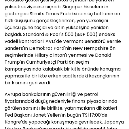
yüksek seviyesine sıçradı. Singapur hisselerinin
göstergesi Straits Times Endeksi son üç haftanın en
hızlı düşüşünü gerçekleştirirken, yen yükselişini
üçüncü güne taşıdı ve altın yükselişine yeniden
başladı. Standard & Poor's 500 (S&P 500) endeks
vadeli kontratlarıi AVD'de Vermont Senatörü Bernie
Sanders'ın Demokrat Parti'nin New Hempshire ön
seçimlerinde Hillary clinton'ı yenmesi ve Donald
Trump'ın Cumhuriyetçi Parti ön seçim
kampanyasında kalabalık bir kitle önünde konuşma
yapması ile birlikte erken saatlerdeki kazançlarının
bir kısmını geri verdi.
Avrupa bankalarının güvenilirliği ve petrol
fiyatlarındaki düşüş nedeniyle finans piyasalarında
görülen sarsıntı ile birlikte, yatırımcıların dikkatleri
Fed Başkanı Janet Yellen'ın bugün TSİ 17:00'de
Kongre'de yapacağı konuşmaya çevrilecek. Japonya
Merkez Bankası'nın sürpriz bir şekilde negatif faize