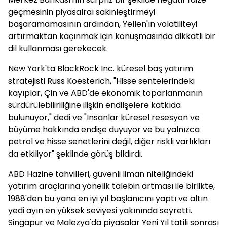
geçmesinin piyasalraı sakinleştirmeyi
başaramamasının ardından, Yellen'ın volatiliteyi
artırmaktan kaçınmak için konuşmasında dikkatli bir
dil kullanması gerekecek.
New York'ta BlackRock Inc. küresel baş yatırım
stratejisti Russ Koesterich, "Hisse sentelerindeki
kayıplar, Çin ve ABD'de ekonomik toparlanmanın
sürdürülebiliriliğine ilişkin endilşelere katkıda
bulunuyor," dedi ve "İnsanlar küresel resesyon ve
büyüme hakkında endişe duyuyor ve bu yalnızca
petrol ve hisse senetlerini değil, diğer riskli varlıkları
da etkiliyor" şeklinde görüş bildirdi.
ABD Hazine tahvilleri, güvenli liman niteliğindeki
yatırım araçlarına yönelik talebin artması ile birlikte,
1988'den bu yana en iyi yıl başlanıcını yaptı ve altın
yedi ayın en yüksek seviyesi yakınında seyretti.
Singapur ve Malezya'da piyasalar Yeni Yıl tatili sonrası