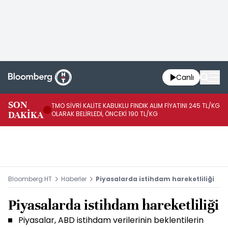
Canlı
SON
TMO SİVRİ KALİTE KABUKLU FINDIK ALIM FİYATINI 245 TL/KG
TM
DAKİKA
OLARAK BELİRLEDİ, ÖNCEKİ 190 TL/KG
TL
Bloomberg HT
Haberler
Piyasalarda istihdam hareketliliği
Piyasalarda istihdam hareketliliği
Piyasalar, ABD istihdam verilerinin beklentilerin