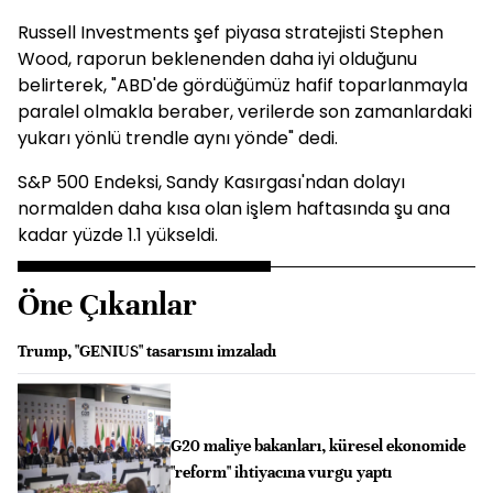
Russell Investments şef piyasa stratejisti Stephen
Wood, raporun beklenenden daha iyi olduğunu
belirterek, "ABD'de gördüğümüz hafif toparlanmayla
paralel olmakla beraber, verilerde son zamanlardaki
yukarı yönlü trendle aynı yönde" dedi.
S&P 500 Endeksi, Sandy Kasırgası'ndan dolayı
normalden daha kısa olan işlem haftasında şu ana
kadar yüzde 1.1 yükseldi.
Öne Çıkanlar
Trump, "GENIUS" tasarısını imzaladı
G20 maliye bakanları, küresel ekonomide
"reform" ihtiyacına vurgu yaptı