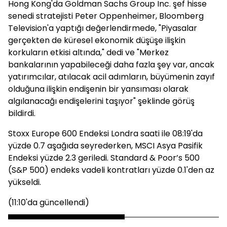
Hong Kong'da Goldman Sachs Group Inc. şef hisse
senedi stratejisti Peter Oppenheimer, Bloomberg
Television'a yaptığı değerlendirmede, "Piyasalar
gerçekten de küresel ekonomik düşüşe ilişkin
korkuların etkisi altında," dedi ve "Merkez
bankalarının yapabileceği daha fazla şey var, ancak
yatırımcılar, atılacak acil adımların, büyümenin zayıf
olduğuna ilişkin endişenin bir yansıması olarak
algılanacağı endişelerini taşıyor" şeklinde görüş
bildirdi.
Stoxx Europe 600 Endeksi Londra saati ile 08:19'da
yüzde 0.7 aşağıda seyrederken, MSCI Asya Pasifik
Endeksi yüzde 2.3 geriledi. Standard & Poor’s 500
(S&P 500) endeks vadeli kontratları yüzde 0.1'den az
yükseldi.
(11:10'da güncellendi)