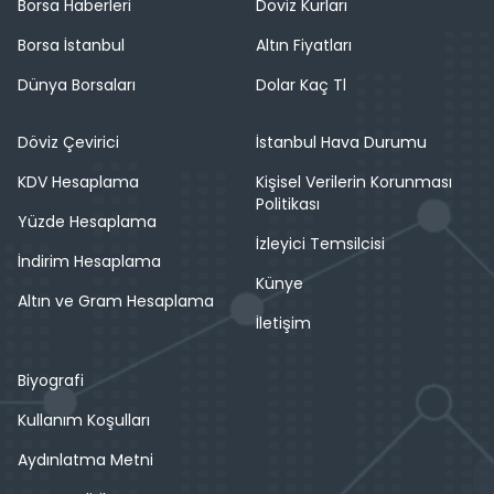
Borsa Haberleri
Döviz Kurları
Borsa İstanbul
Altın Fiyatları
Dünya Borsaları
Dolar Kaç Tl
Döviz Çevirici
İstanbul Hava Durumu
KDV Hesaplama
Kişisel Verilerin Korunması
Politikası
Yüzde Hesaplama
İzleyici Temsilcisi
İndirim Hesaplama
Künye
Altın ve Gram Hesaplama
İletişim
Biyografi
Kullanım Koşulları
Aydınlatma Metni