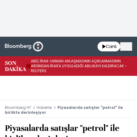
Canlı
ABD, İRAN-UMMAN ANLAŞMASININ AÇIKLANMASININ
AB
SON
ARDINDAN İRAN'A UYGULADIĞI ABLUKAYI KALDIRACAK -
GE
DAKİKA
REUTERS
UY
Bloomberg HT
Haberler
Piyasalarda satışlar "petrol" ile
birlikte derinleşiyor
Piyasalarda satışlar "petrol" ile