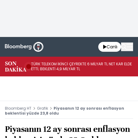
Canlı
SON
TÜRK TELEKOM İKİNCİ ÇEYREKTE 6 MİLYAR TL NET KAR ELDE
AB
DAKİKA
ETTİ; BEKLENTİ 4,9 MİLYAR TL
İR
Bloomberg HT
Grafik
Piyasanın 12 ay sonrası enflasyon
beklentisi yüzde 23,8 oldu
Piyasanın 12 ay sonrası enflasyon