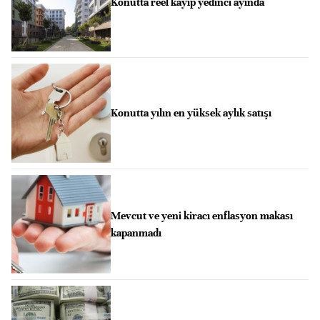
Konutta reel kayıp yedinci ayında
Konutta yılın en yüksek aylık satışı
Mevcut ve yeni kiracı enflasyon makası
kapanmadı