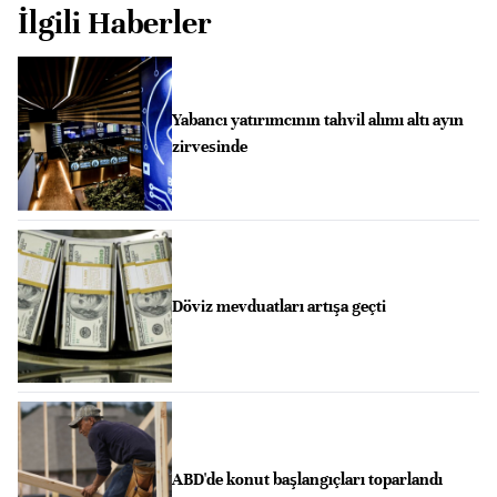
İlgili Haberler
Yabancı yatırımcının tahvil alımı altı ayın
zirvesinde
Döviz mevduatları artışa geçti
ABD'de konut başlangıçları toparlandı