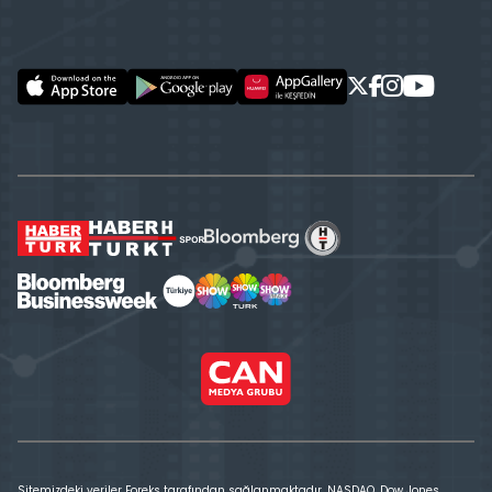
Sitemizdeki veriler Foreks tarafından sağlanmaktadır. NASDAQ, Dow Jones