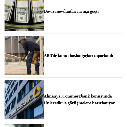
Döviz mevduatları artışa geçti
ABD'de konut başlangıçları toparlandı
Almanya, Commerzbank konusunda
Unicredit ile görüşmelere hazırlanıyor