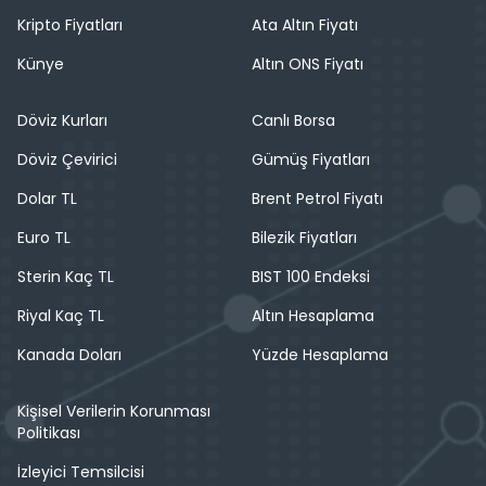
Kripto Fiyatları
Ata Altın Fiyatı
Künye
Altın ONS Fiyatı
Döviz Kurları
Canlı Borsa
Döviz Çevirici
Gümüş Fiyatları
Dolar TL
Brent Petrol Fiyatı
Euro TL
Bilezik Fiyatları
Sterin Kaç TL
BIST 100 Endeksi
Riyal Kaç TL
Altın Hesaplama
Kanada Doları
Yüzde Hesaplama
Kişisel Verilerin Korunması
Politikası
İzleyici Temsilcisi