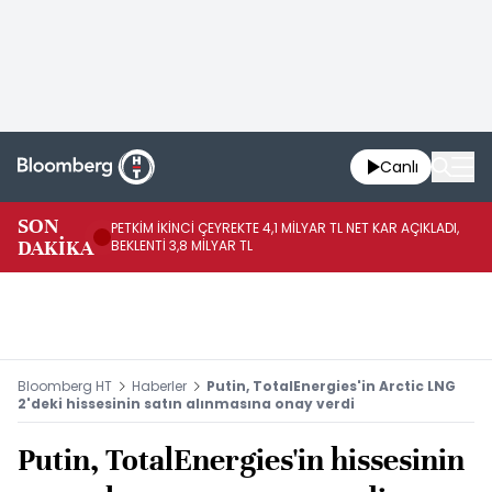
Canlı
SON
PETKİM İKİNCİ ÇEYREKTE 4,1 MİLYAR TL NET KAR AÇIKLADI,
İR
DAKİKA
BEKLENTİ 3,8 MİLYAR TL
UY
Bloomberg HT
Haberler
Putin, TotalEnergies'in Arctic LNG
2'deki hissesinin satın alınmasına onay verdi
Putin, TotalEnergies'in hissesinin