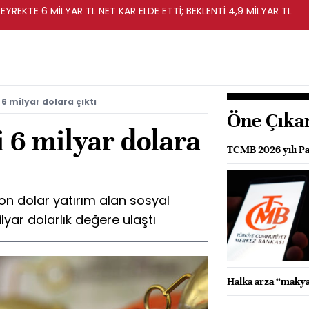
EYREKTE 6 MİLYAR TL NET KAR ELDE ETTİ; BEKLENTİ 4,9 MİLYAR TL
 6 milyar dolara çıktı
Öne Çıka
i 6 milyar dolara
TCMB 2026 yılı Par
on dolar yatırım alan sosyal
yar dolarlık değere ulaştı
Halka arza “makya