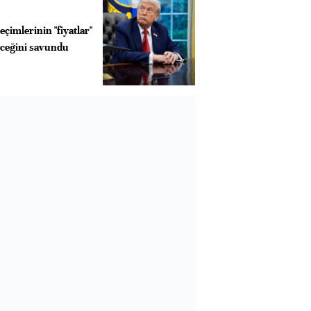
çimlerinin "fiyatlar"
eceğini savundu