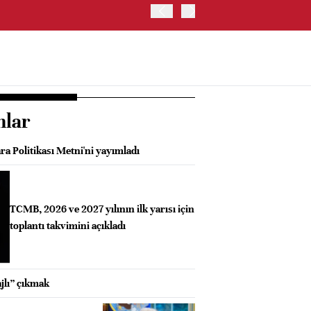
ABD HAZİNE BAKANLIĞI'NIN
nlar
a Politikası Metni'ni yayımladı
TCMB, 2026 ve 2027 yılının ilk yarısı için
toplantı takvimini açıkladı
jlı” çıkmak