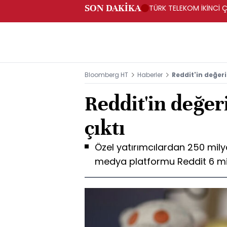
SON DAKİKA
TÜRK TELEKOM İKİNCİ Ç
Bloomberg HT
Haberler
Reddit'in değeri
Reddit'in değer
çıktı
Özel yatırımcılardan 250 mily
medya platformu Reddit 6 mil