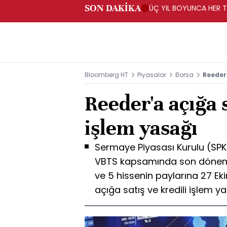
SON DAKİKA
ÜÇ YIL BOYUNCA HER TA
PROGRAMI" KAPSAMIND
Bloomberg HT
Piyasalar
Borsa
Reeder'
Reeder'a açığa s
işlem yasağı
Sermaye Piyasası Kurulu (SPK
VBTS kapsamında son dönemd
ve 5 hissenin paylarına 27 
açığa satış ve kredili işlem y