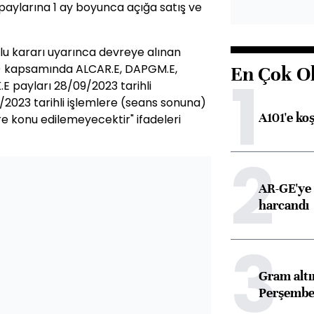
aylarına 1 ay boyunca açığa satış ve
lu kararı uyarınca devreye alınan
TS) kapsamında ALCAR.E, DAPGM.E,
En Çok O
1
E payları 28/09/2023 tarihli
2023 tarihli işlemlere (seans sonuna)
A101'e ko
re konu edilemeyecektir" ifadeleri
2
AR-GE'ye 
harcandı
3
Gram alt
Perşembe 