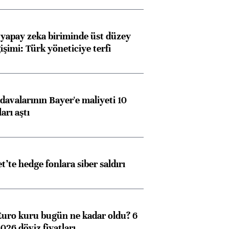
 yapay zeka biriminde üst düzey
işimi: Türk yöneticiye terfi
avalarının Bayer'e maliyeti 10
arı aştı
et’te hedge fonlara siber saldırı
Euro kuru bugün ne kadar oldu? 6
026 döviz fiyatları…