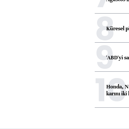
8
Küresel p
9
'ABD'yi s
10
Honda, Ni
karını iki