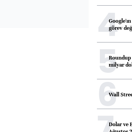
4
Google'ın
görev değ
5
Roundup d
milyar dol
6
Wall Stre
7
Dolar ve 
Ağustos 2