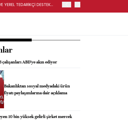
VE YEREL TEDARİKÇİ DESTEK
İŞLEM SONUCUNDA REKABET
İSE CARREFOURSA MAĞAZ
nlar
B çalışanları ABD'ye akın ediyor
Bakanlıktan sosyal medyadaki ürün
fiyatı paylaşımlarına dair açıklama
n 10 bin yüksek gelirli şirket mercek