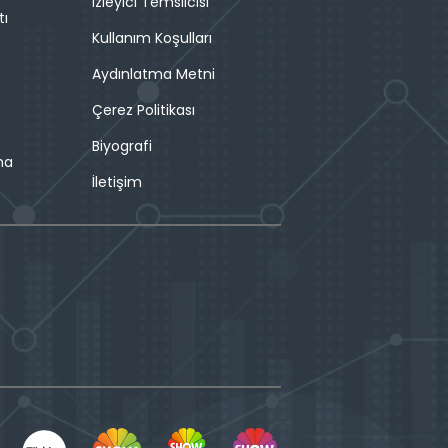
İzleyici Temsilcisi
tı
Kullanım Koşulları
Aydınlatma Metni
Çerez Politikası
Biyografi
ma
İletişim