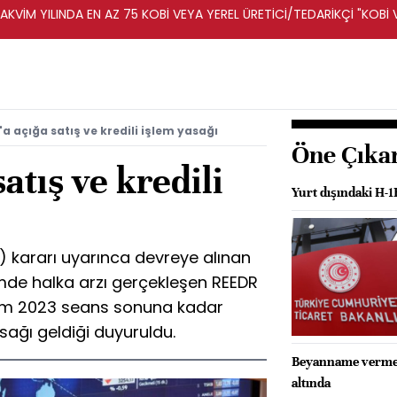
KVİM YILINDA EN AZ 75 KOBİ VEYA YEREL ÜRETİCİ/TEDARİKÇİ "KOBİ 
A DESTEKLENECEK -REKABET KURUMU
a açığa satış ve kredili işlem yasağı
Öne Çıka
atış ve kredili
Yurt dışındaki H-1
) kararı uyarınca devreye alınan
e halka arzı gerçekleşen REEDR
Ekim 2023 seans sonuna kadar
asağı geldiği duyuruldu.
Beyanname vermeye
altında