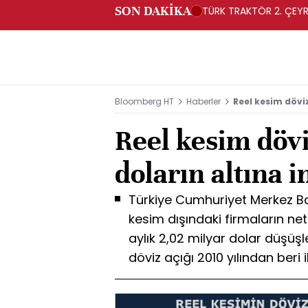
SON DAKİKA
TÜRK TRAKTÖR 2. ÇEYRE
Bloomberg HT
Haberler
Reel kesim döviz
Reel kesim dövi
doların altına i
Türkiye Cumhuriyet Merkez Ban
kesim dışındaki firmaların ne
aylık 2,02 milyar dolar düşüşl
döviz açığı 2010 yılından beri i