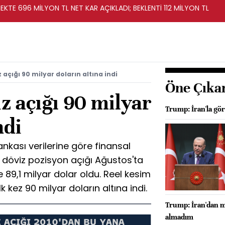
KTE 696 MİLYON TL NET KAR AÇIKLADI; BEKLENTİ 112 MİLYON TL
 açığı 90 milyar doların altına indi
Öne Çıka
z açığı 90 milyar
Trump: İran'la gö
ndi
kası verilerine göre finansal
t döviz pozisyon açığı Ağustos'ta
e 89,1 milyar dolar oldu. Reel kesim
lk kez 90 milyar doların altına indi.
Trump: İran'dan mü
almadım