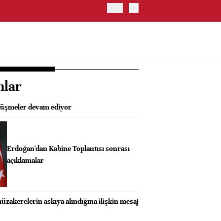
ABD'DE NASDAQ 100 ENDE
nlar
rüşmeler devam ediyor
Erdoğan'dan Kabine Toplantısı sonrası
açıklamalar
zakerelerin askıya alındığına ilişkin mesaj