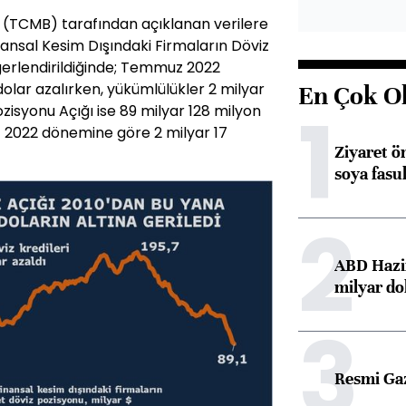
(TCMB) tarafından açıklanan verilere
ansal Kesim Dışındaki Firmaların Döviz
ğerlendirildiğinde; Temmuz 2022
dolar azalırken, yükümlülükler 2 milyar
En Çok O
1
zisyonu Açığı ise 89 milyar 128 milyon
 2022 dönemine göre 2 milyar 17
Ziyaret ö
soya fasul
2
ABD Hazi
milyar do
3
Resmi Ga