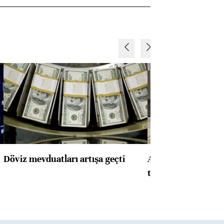
Döviz mevduatları artışa geçti
ABD'de konut başla
toparlandı