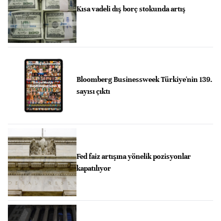
Kısa vadeli dış borç stokunda artış
Bloomberg Businessweek Türkiye'nin 139.
sayısı çıktı
Fed faiz artışına yönelik pozisyonlar
kapatılıyor