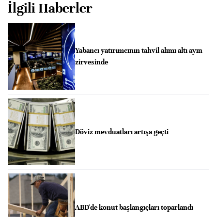
İlgili Haberler
Yabancı yatırımcının tahvil alımı altı ayın
zirvesinde
Döviz mevduatları artışa geçti
ABD'de konut başlangıçları toparlandı