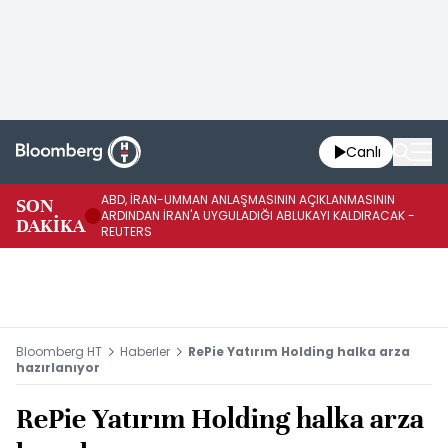
Canlı
ABD, İRAN-UMMAN ANLAŞMASININ AÇIKLANMASININ
AB
SON
ARDINDAN İRAN'A UYGULADIĞI ABLUKAYI KALDIRACAK -
GE
DAKİKA
REUTERS
UY
Bloomberg HT
Haberler
RePie Yatırım Holding halka arza
hazırlanıyor
RePie Yatırım Holding halka arza