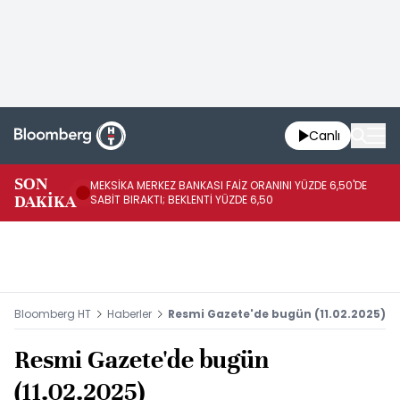
Canlı
SON
MEKSİKA MERKEZ BANKASI FAİZ ORANINI YÜZDE 6,50'DE
OY
DAKİKA
SABİT BIRAKTI; BEKLENTİ YÜZDE 6,50
AÇ
Bloomberg HT
Haberler
Resmi Gazete'de bugün (11.02.2025)
Resmi Gazete'de bugün
(11.02.2025)