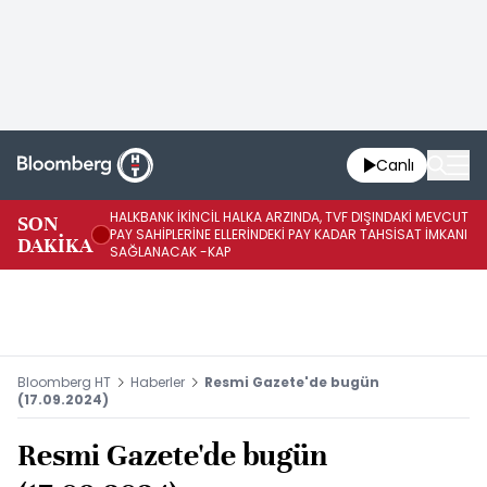
Canlı
HALKBANK İKİNCİL HALKA ARZINDA, TVF DIŞINDAKİ MEVCUT
HA
SON
PAY SAHİPLERİNE ELLERİNDEKİ PAY KADAR TAHSİSAT İMKANI
KO
DAKİKA
SAĞLANACAK -KAP
-K
Bloomberg HT
Haberler
Resmi Gazete'de bugün
(17.09.2024)
Resmi Gazete'de bugün