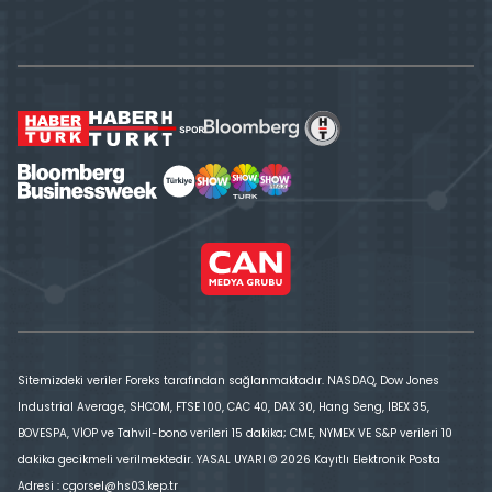
Sitemizdeki veriler Foreks tarafından sağlanmaktadır. NASDAQ, Dow Jones
Industrial Average, SHCOM, FTSE 100, CAC 40, DAX 30, Hang Seng, IBEX 35,
BOVESPA, VİOP ve Tahvil-bono verileri 15 dakika; CME, NYMEX VE S&P verileri 10
dakika gecikmeli verilmektedir. YASAL UYARI © 2026 Kayıtlı Elektronik Posta
Adresi : cgorsel@hs03.kep.tr