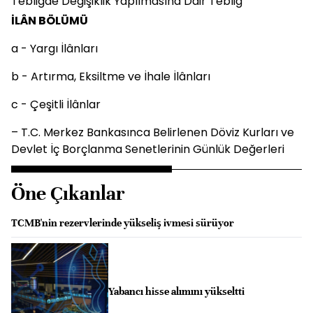
Tebliğde Değişiklik Yapılmasına Dair Tebliğ
İLÂN BÖLÜMÜ
a - Yargı İlânları
b - Artırma, Eksiltme ve İhale İlânları
c - Çeşitli İlânlar
– T.C. Merkez Bankasınca Belirlenen Döviz Kurları ve
Devlet İç Borçlanma Senetlerinin Günlük Değerleri
Öne Çıkanlar
TCMB'nin rezervlerinde yükseliş ivmesi sürüyor
Yabancı hisse alımını yükseltti