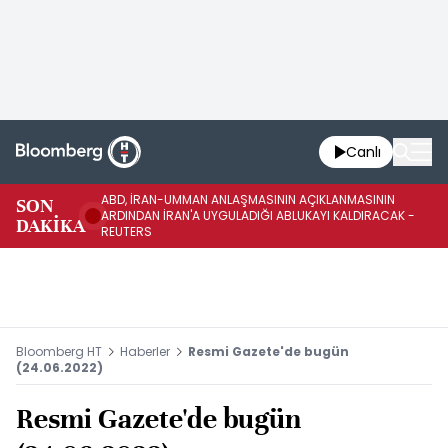
Canlı
ABD, İRAN-UMMAN ANLAŞMASININ AÇIKLANMASININ
AB
SON
ARDINDAN İRAN'A UYGULADIĞI ABLUKAYI KALDIRACAK -
GE
DAKİKA
REUTERS
UY
Bloomberg HT
Haberler
Resmi Gazete'de bugün
(24.06.2022)
Resmi Gazete'de bugün