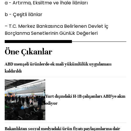
a - Artırma, Eksiltme ve İhale İlânları
b - Çeşitli İlânlar
– T.C. Merkez Bankasınca Belirlenen Devlet İç
Borçlanma Senetlerinin Günlük Değerleri
Öne Çıkanlar
ABD menşeli ürünlerde ek mali yükümlülük uygulaması
kaldırıldı
Yurt dışındaki H-1B çalışanları ABD'ye akın
ediyor
Bakanlıktan sosyal medyadaki ürün fiyatı paylaşımlarına dair