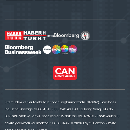
Sitemizdeki veriler Foreks tarafından sağlanmaktadır. NASDAQ, Dow Jones
Industrial Average, SHCOM, FTSE 100, CAC 40, DAX 30, Hang Seng, IBEX 35,
BOVESPA, VİOP ve Tahvil-bono verileri 15 dakika; CME, NYMEX VE S&P verileri 10
dakika gecikmeli verilmektedir. YASAL UYARI © 2026 Kayıtlı Elektronik Posta