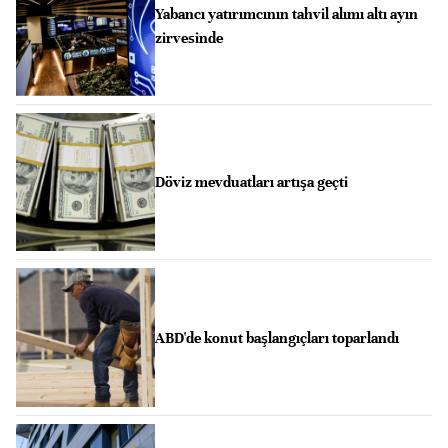
Yabancı yatırımcının tahvil alımı altı ayın
zirvesinde
Döviz mevduatları artışa geçti
ABD'de konut başlangıçları toparlandı