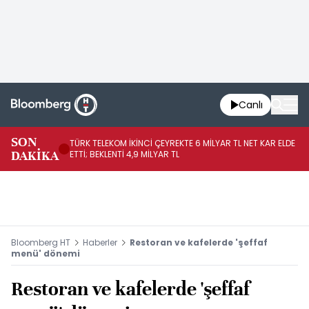
Canlı
SON
TÜRK TELEKOM İKİNCİ ÇEYREKTE 6 MİLYAR TL NET KAR ELDE
AB
DAKİKA
ETTİ; BEKLENTİ 4,9 MİLYAR TL
İR
Bloomberg HT
Haberler
Restoran ve kafelerde 'şeffaf
menü' dönemi
Restoran ve kafelerde 'şeffaf