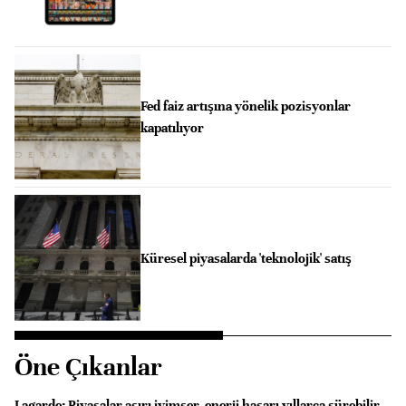
Fed faiz artışına yönelik pozisyonlar
kapatılıyor
Küresel piyasalarda 'teknolojik' satış
Öne Çıkanlar
Lagarde: Piyasalar aşırı iyimser, enerji hasarı yıllarca sürebilir