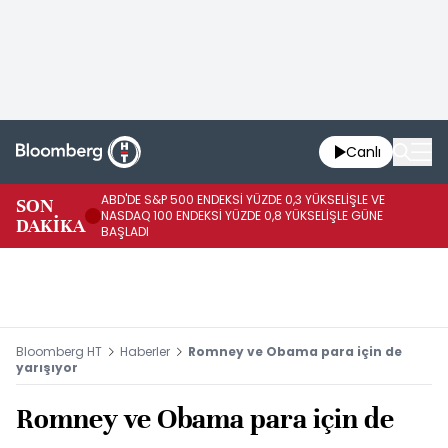
Canlı
ABD'DE S&P 500 ENDEKSİ YÜZDE 0,3 YÜKSELİŞLE VE
SON
HA
NASDAQ 100 ENDEKSİ YÜZDE 0,8 YÜKSELİŞLE GÜNE
DAKİKA
AR
BAŞLADI
Bloomberg HT
Haberler
Romney ve Obama para için de
yarışıyor
Romney ve Obama para için de