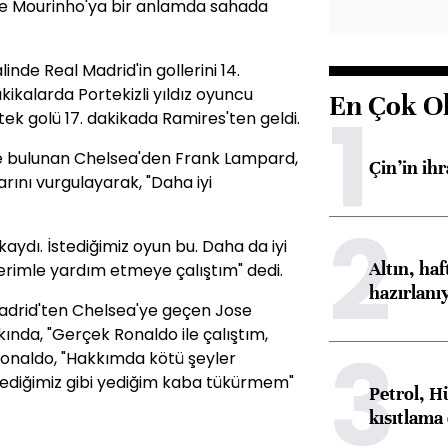
se Mourinho'ya bir anlamda sahada
inde Real Madrid'in gollerini 14.
kikalarda Portekizli yıldız oyuncu
En Çok O
1
ek golü 17. dakikada Ramires'ten geldi.
 bulunan Chelsea'den Frank Lampard,
Çin’in ih
rını vurgulayarak, "Daha iyi
2
kaydı. İstediğimiz oyun bu. Daha da iyi
Altın, ha
erimle yardım etmeye çalıştım" dedi.
hazırlanı
adrid'ten Chelsea'ye geçen Jose
ında, "Gerçek Ronaldo ile çalıştım,
3
, Ronaldo, "Hakkımda kötü şeyler
dediğimiz gibi yediğim kaba tükürmem"
Petrol, H
kısıtlama