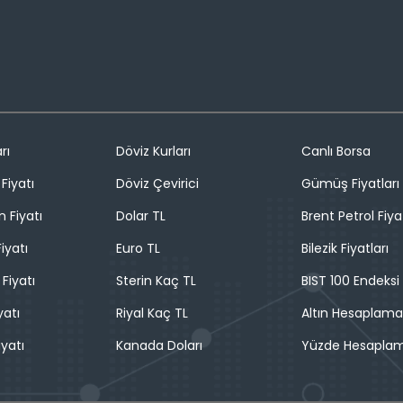
rı
Döviz Kurları
Canlı Borsa
Fiyatı
Döviz Çevirici
Gümüş Fiyatları
n Fiyatı
Dolar TL
Brent Petrol Fiya
iyatı
Euro TL
Bilezik Fiyatları
 Fiyatı
Sterin Kaç TL
BIST 100 Endeksi
yatı
Riyal Kaç TL
Altın Hesaplama
iyatı
Kanada Doları
Yüzde Hesapla