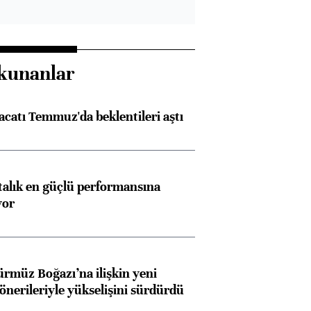
kunanlar
racatı Temmuz'da beklentileri aştı
ftalık en güçlü performansına
yor
ürmüz Boğazı’na ilişkin yeni
 önerileriyle yükselişini sürdürdü