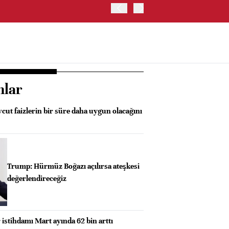
OYAK ÇİMENTO İKİNCİ ÇEY
nlar
ut faizlerin bir süre daha uygun olacağını
Trump: Hürmüz Boğazı açılırsa ateşkesi
değerlendireceğiz
 istihdamı Mart ayında 62 bin arttı