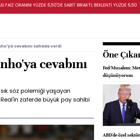
I FAİZ ORANINI YÜZDE 6,50'DE SABİT BIRAKTI; BEKLENTİ YÜZDE 6,50
nho'ya cevabını sahada verdi
Öne Çıka
nho'ya cevabını
Fed/Musalem: Mevc
düşünüyorum
 sık söz polemiği yaşayan
 Real'in zaferde büyük pay sahibi
ABD'de özel sektör