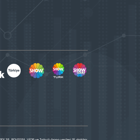
X 35, BOVESPA, VİOP ve Tahvil-bono verileri 15 dakika;