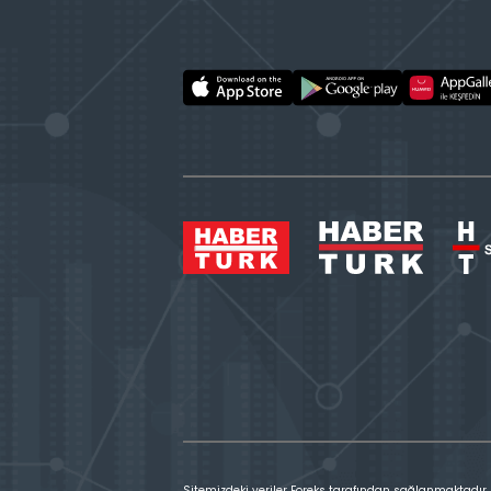
Sitemizdeki veriler Foreks tarafından sağlanmaktadır.