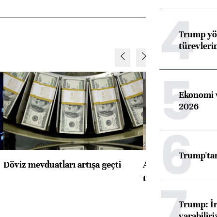
4
Trump yön
türevleri
5
Ekonomi v
2026
6
Trump'tan
Döviz mevduatları artışa geçti
ABD'de konut başla
toparlandı
7
Trump: İr
varabiliri