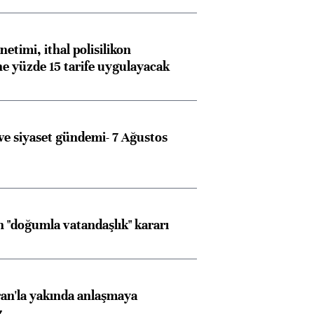
etimi, ithal polisilikon
ne yüzde 15 tarife uygulayacak
Almanya, Commerzbank
Ba
e siyaset gündemi- 7 Ağustos
konusunda Unicredit ile
me
görüşmelere hazırlanıyor
 "doğumla vatandaşlık" kararı
ngıçları
an'la yakında anlaşmaya
z