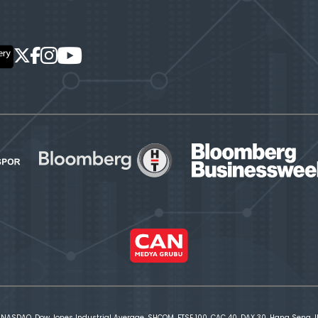
 NASDAQ, Dow Jones Industrial Average, SHCOM, FTSE 100, CAC 40, DAX 30, Hang Seng, IBE