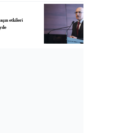
şın etkileri
eyde