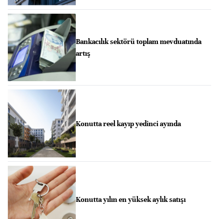
Bankacılık sektörü toplam mevduatında
artış
Konutta reel kayıp yedinci ayında
Konutta yılın en yüksek aylık satışı