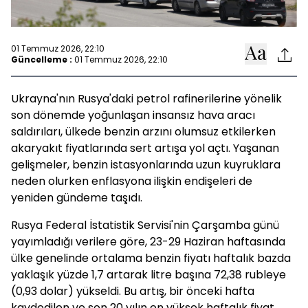
01 Temmuz 2026, 22:10
Güncelleme :
01 Temmuz 2026, 22:10
Ukrayna'nın Rusya'daki petrol rafinerilerine yönelik
son dönemde yoğunlaşan insansız hava aracı
saldırıları, ülkede benzin arzını olumsuz etkilerken
akaryakıt fiyatlarında sert artışa yol açtı. Yaşanan
gelişmeler, benzin istasyonlarında uzun kuyruklara
neden olurken enflasyona ilişkin endişeleri de
yeniden gündeme taşıdı.
Rusya Federal İstatistik Servisi'nin Çarşamba günü
yayımladığı verilere göre, 23-29 Haziran haftasında
ülke genelinde ortalama benzin fiyatı haftalık bazda
yaklaşık yüzde 1,7 artarak litre başına 72,38 rubleye
(0,93 dolar) yükseldi. Bu artış, bir önceki hafta
kaydedilen ve son 20 yılın en yüksek haftalık fiyat