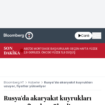
Canlı
SON
ABD'DE MORTGAGE BAŞVURULARI GEÇEN HAFTA YÜZDE
BO
DAKİKA
2,9 GERİLEDİ; ÖNCEKİ YÜZDE 5,9 DÜŞÜŞ
DÜ
Bloomberg HT
Haberler
Rusya'da akaryakıt kuyrukları
uzuyor, fiyatlar yükseliyor
Rusya'da akaryakıt kuyrukları