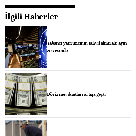
İlgili Haberler
Yabancı yatırımcının tahvil alımı altı ayın
zirvesinde
Döviz mevduatları artışa geçti