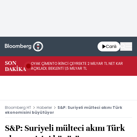
Canlı
İR
SON
OYAK ÇİMENTO İKİNCİ ÇEYREKTE 2 MİLYAR TL NET KAR
YÖ
DAKİKA
AÇIKLADI; BEKLENTİ 1,5 MİLYAR TL
OL
Bloomberg HT
Haberler
S&P: Suriyeli mülteci akını Türk
ekonomisini büyütüyor
S&P: Suriyeli mülteci akını Türk