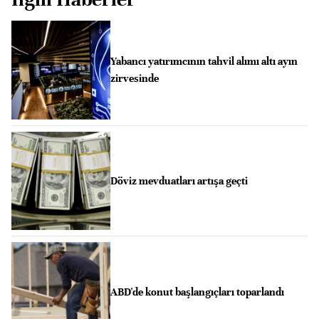
Yabancı yatırımcının tahvil alımı altı ayın
zirvesinde
Döviz mevduatları artışa geçti
ABD'de konut başlangıçları toparlandı