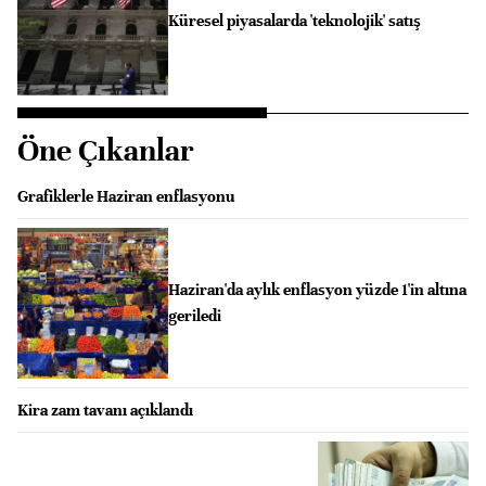
Küresel piyasalarda 'teknolojik' satış
Öne Çıkanlar
Grafiklerle Haziran enflasyonu
Haziran'da aylık enflasyon yüzde 1'in altına
geriledi
Kira zam tavanı açıklandı