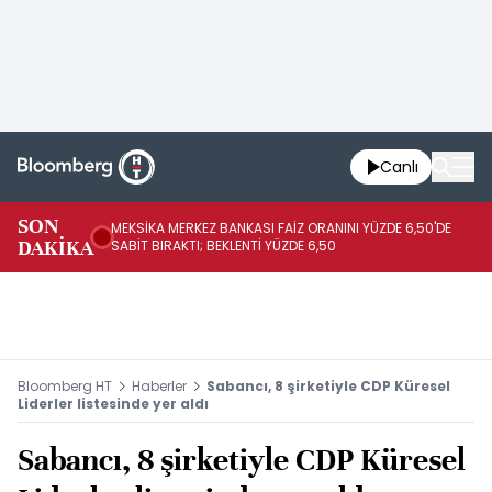
Canlı
SON
MEKSİKA MERKEZ BANKASI FAİZ ORANINI YÜZDE 6,50'DE
OY
DAKİKA
SABİT BIRAKTI; BEKLENTİ YÜZDE 6,50
AÇ
Bloomberg HT
Haberler
Sabancı, 8 şirketiyle CDP Küresel
Liderler listesinde yer aldı
Sabancı, 8 şirketiyle CDP Küresel