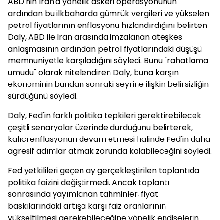
ABD'nin İran'a yönelik askeri operasyonunun
ardından bu ilkbaharda gümrük vergileri ve yükselen
petrol fiyatlarının enflasyonu hızlandırdığını belirten
Daly, ABD ile İran arasında imzalanan ateşkes
anlaşmasının ardından petrol fiyatlarındaki düşüşü
memnuniyetle karşıladığını söyledi. Bunu "rahatlama
umudu" olarak nitelendiren Daly, buna karşın
ekonominin bundan sonraki seyrine ilişkin belirsizliğin
sürdüğünü söyledi.
Daly, Fed'in farklı politika tepkileri gerektirebilecek
çeşitli senaryolar üzerinde durduğunu belirterek,
kalıcı enflasyonun devam etmesi halinde Fed'in daha
agresif adımlar atmak zorunda kalabileceğini söyledi.
Fed yetkilileri geçen ay gerçekleştirilen toplantıda
politika faizini değiştirmedi. Ancak toplantı
sonrasında yayımlanan tahminler, fiyat
baskılarındaki artışa karşı faiz oranlarının
yükseltilmesi gerekebileceğine yönelik endişelerin