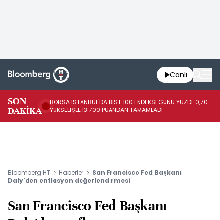
Canlı
SON
BORSA İSTANBUL'DA BIST 100 ENDEKSİ GÜNÜ YÜZDE 0,70
AB
DAKİKA
YÜKSELİŞLE 13.799 PUANDAN TAMAMLADI
AR
Bloomberg HT
Haberler
San Francisco Fed Başkanı
Daly'den enflasyon değerlendirmesi
San Francisco Fed Başkanı