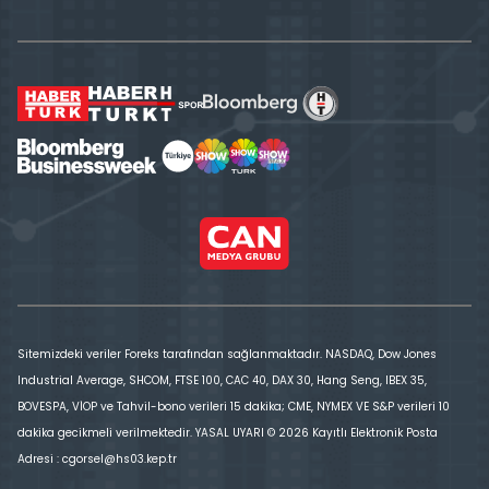
Sitemizdeki veriler Foreks tarafından sağlanmaktadır. NASDAQ, Dow Jones
Industrial Average, SHCOM, FTSE 100, CAC 40, DAX 30, Hang Seng, IBEX 35,
BOVESPA, VİOP ve Tahvil-bono verileri 15 dakika; CME, NYMEX VE S&P verileri 10
dakika gecikmeli verilmektedir. YASAL UYARI © 2026 Kayıtlı Elektronik Posta
Adresi : cgorsel@hs03.kep.tr