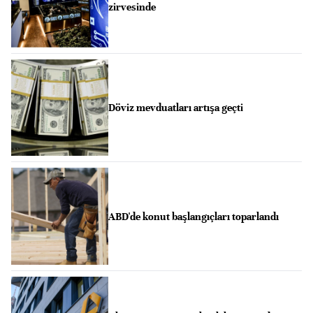
zirvesinde
Döviz mevduatları artışa geçti
ABD'de konut başlangıçları toparlandı