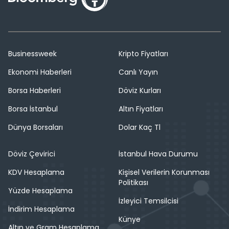
Businessweek
Kripto Fiyatları
Ekonomi Haberleri
Canlı Yayın
Borsa Haberleri
Döviz Kurları
Borsa İstanbul
Altın Fiyatları
Dünya Borsaları
Dolar Kaç Tl
Döviz Çevirici
İstanbul Hava Durumu
KDV Hesaplama
Kişisel Verilerin Korunması
Politikası
Yüzde Hesaplama
İzleyici Temsilcisi
İndirim Hesaplama
Künye
Altın ve Gram Hesaplama