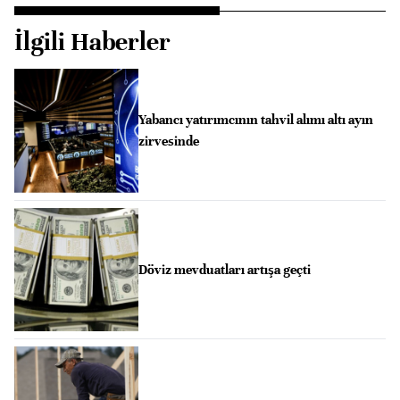
İlgili Haberler
Yabancı yatırımcının tahvil alımı altı ayın
zirvesinde
Döviz mevduatları artışa geçti