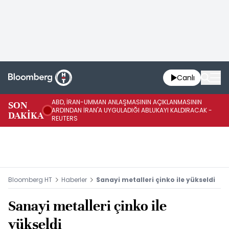
Canlı
ABD, İRAN-UMMAN ANLAŞMASININ AÇIKLANMASININ
AB
SON
ARDINDAN İRAN'A UYGULADIĞI ABLUKAYI KALDIRACAK -
GE
DAKİKA
REUTERS
UY
Bloomberg HT
Haberler
Sanayi metalleri çinko ile yükseldi
Sanayi metalleri çinko ile
yükseldi