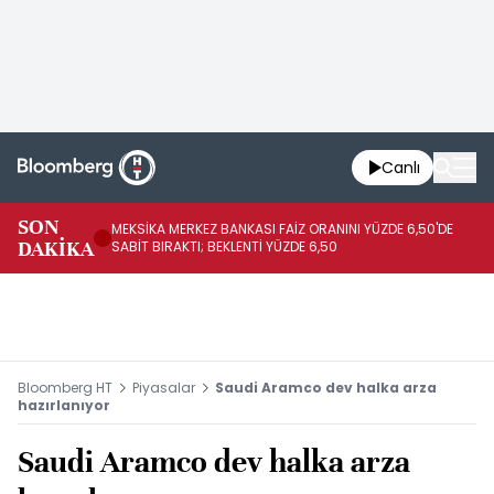
Canlı
SON
MEKSİKA MERKEZ BANKASI FAİZ ORANINI YÜZDE 6,50'DE
OY
DAKİKA
SABİT BIRAKTI; BEKLENTİ YÜZDE 6,50
AÇ
Bloomberg HT
Piyasalar
Saudi Aramco dev halka arza
hazırlanıyor
Saudi Aramco dev halka arza