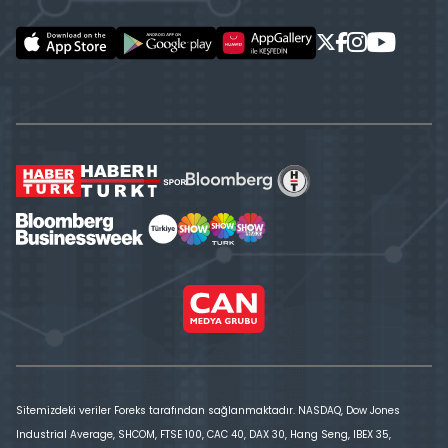
Sitemizdeki veriler Foreks tarafından sağlanmaktadır. NASDAQ, Dow Jones
Industrial Average, SHCOM, FTSE 100, CAC 40, DAX 30, Hang Seng, IBEX 35,