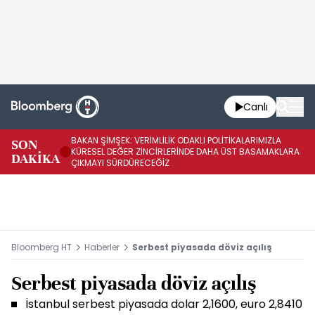
Canlı
BAKAN ŞİMŞEK: VERİMLİLİK ODAKLI POLİTİKALARIMIZLA
BA
SON
KÜRESEL DEĞER ZİNCİRLERİNDE DAHA ÜST BASAMAKLARA
VE
DAKİKA
ÇIKMAYI SÜRDÜRECEĞİZ
DÖ
Bloomberg HT
Haberler
Serbest piyasada döviz açılış
Serbest piyasada döviz açılış
İstanbul serbest piyasada dolar 2,1600, euro 2,8410