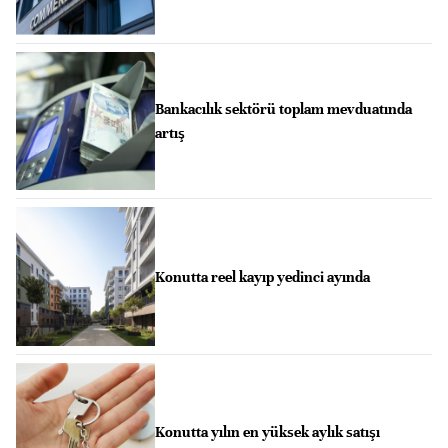
Bankacılık sektörü toplam mevduatında
artış
Konutta reel kayıp yedinci ayında
Konutta yılın en yüksek aylık satışı