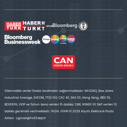
Sitemizdeki veriler Foreks tarafından sağlanmaktadır. NASDAQ, Dow Jones
Industrial Average, SHCOM, FTSE 100, CAC 40, DAX 30, Hang Seng, IBEX 35,
BOVESPA, VİOP ve Tahvil-bono verileri 15 dakika; CME, NYMEX VE S&P verileri 10
dakika gecikmeli verilmektedir. YASAL UYARI © 2026 Kayıtlı Elektronik Posta
Adresi : cgorsel@hs03.kep.tr