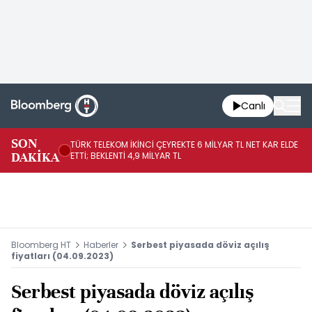
Canlı
SON
TÜRK TELEKOM İKİNCİ ÇEYREKTE 6 MİLYAR TL NET KAR ELDE
AB
DAKİKA
ETTİ; BEKLENTİ 4,9 MİLYAR TL
İR
Bloomberg HT
Haberler
Serbest piyasada döviz açılış
fiyatları (04.09.2023)
Serbest piyasada döviz açılış