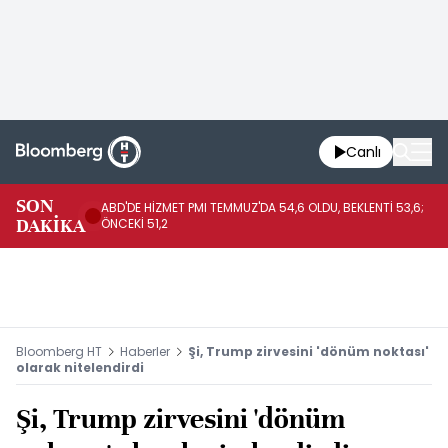
Canlı
SON
ABD'DE HİZMET PMI TEMMUZ'DA 54,6 OLDU, BEKLENTİ 53,6;
AB
DAKİKA
ÖNCEKİ 51,2
Bloomberg HT
Haberler
Şi, Trump zirvesini 'dönüm noktası'
olarak nitelendirdi
Şi, Trump zirvesini 'dönüm