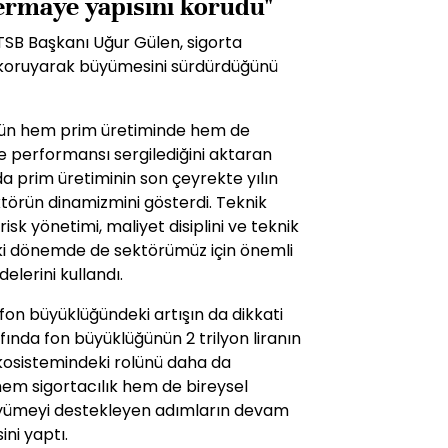
sermaye yapısını korudu"
TSB Başkanı Uğur Gülen, sigorta
 koruyarak büyümesini sürdürdüğünü
rünün hem prim üretiminde hem de
 performansı sergilediğini aktaran
da prim üretiminin son çeyrekte yılın
ktörün dinamizmini gösterdi. Teknik
risk yönetimi, maliyet disiplini ve teknik
eki dönemde de sektörümüz için önemli
lerini kullandı.
 fon büyüklüğündeki artışın da dikkati
fında fon büyüklüğünün 2 trilyon liranın
ekosistemindeki rolünü daha da
em sigortacılık hem de bireysel
büyümeyi destekleyen adımların devam
ni yaptı.