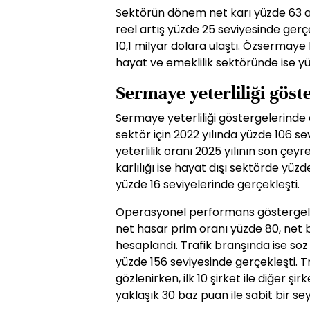
Sektörün dönem net karı yüzde 63 ar
reel artış yüzde 25 seviyesinde ger
10,1 milyar dolara ulaştı. Özsermaye 
hayat ve emeklilik sektöründe ise yü
Sermaye yeterliliği göste
Sermaye yeterliliği göstergelerinde d
sektör için 2022 yılında yüzde 106 s
yeterlilik oranı 2025 yılının son çeyre
karlılığı ise hayat dışı sektörde yüz
yüzde 16 seviyelerinde gerçekleşti.
Operasyonel performans göstergeler
net hasar prim oranı yüzde 80, net b
hesaplandı. Trafik branşında ise söz
yüzde 156 seviyesinde gerçekleşti. 
gözlenirken, ilk 10 şirket ile diğer şi
yaklaşık 30 baz puan ile sabit bir seyi