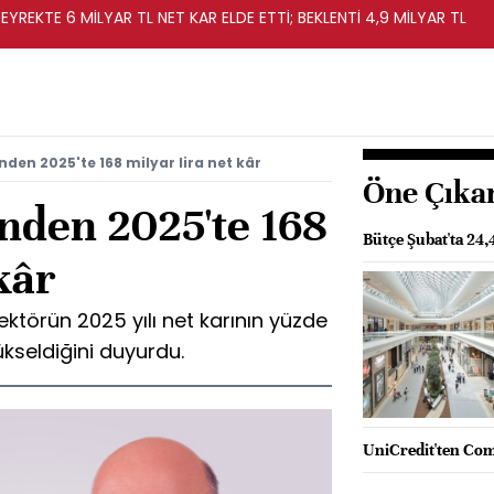
EYREKTE 6 MİLYAR TL NET KAR ELDE ETTİ; BEKLENTİ 4,9 MİLYAR TL
den 2025'te 168 milyar lira net kâr
Öne Çıka
nden 2025'te 168
Bütçe Şubat'ta 24,
kâr
sektörün 2025 yılı net karının yüzde
ükseldiğini duyurdu.
UniCredit'ten Com