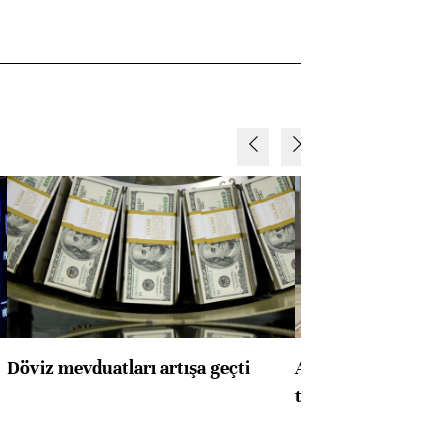
Döviz mevduatları artışa geçti
ABD'de konut başla
toparlandı