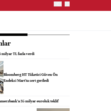
ABD HAZİNE BAKANLIĞI'NIN
nlar
4 milyar TL fazla verdi
Bloomberg HT Tüketici Güven Ön
Endeksi Mart'ta sert geriledi
merzbank’a 35 milyar euroluk teklif