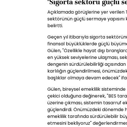
"Sigorta sektörü güçlü 
Açıklamada görüşlerine yer verilen 
sektörünün güçlü sermaye yapısını
belirtti.
Geçen yıl itibarıyla sigorta sektö
finansal büyüklüklerde güçlü büyüme
Gülen, "Özellikle hayat dışı branşlar
en yüksek seviyelerine ulaşması, se
dengenin sürdürülebilirliği açısından 
karlılığın güçlendirilmesi, önümüzd
başlıklar olmaya devam edecek" ifade
Gülen, bireysel emeklilik sisteminde
çekici olduğuna değinerek, "BES tara
üzerine çıkması, sistemin tasarruf 
güçlendirdi. Önümüzdeki dönemde h
emeklilik tarafında sürdürülebilir 
etmesini bekliyoruz" değerlendirmesi