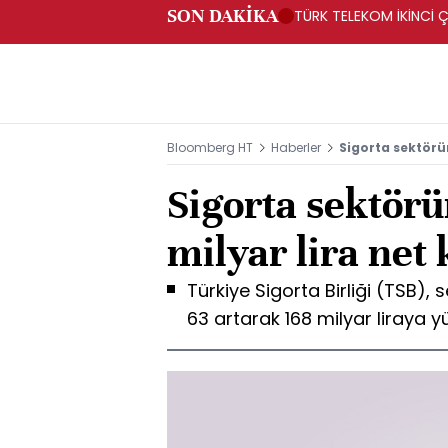
SON DAKİKA
TÜRK TELEKOM İKİNCİ Ç
Bloomberg HT
Haberler
Sigorta sektörün
Sigorta sektörü
milyar lira net 
Türkiye Sigorta Birliği (TSB), 
63 artarak 168 milyar liraya y