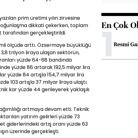
azılan prim üretimi yılın zirvesine
En Çok O
1
a yoğunlaşma dikkati çekerken, toplam
t tarafından gerçekleştirildi.
Resmi Ga
mli ölçüde arttı. Özsermaye büyüklüğü
 3,8 trilyon liraya ulaşan sektörün,
 oranları yüzde 64-68 bandında
inde yüzde 86 artarak 192,5 milyar lira
ar yüzde 84 artışla 154,7 milyar lira
de 103 artışla 37 milyar liraya ulaştı.
knik kar yüzde 44 gerileyerek yaklaşık
 bağımlılığı artmaya devam etti. Teknik
arılan yatırım gelirleri yüzde 73
t giderlerindeki artış oranı yüzde 63
ışın üzerinde gerçekleşti.