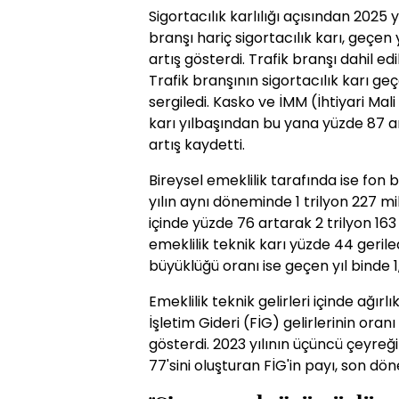
Sigortacılık karlılığı açısından 2025 y
branşı hariç sigortacılık karı, geçe
artış gösterdi. Trafik branşı dahil edi
Trafik branşının sigortacılık karı geçe
sergiledi. Kasko ve İMM (İhtiyari Mal
karı yılbaşından bu yana yüzde 87 ar
artış kaydetti.
Bireysel emeklilik tarafında ise fon 
yılın aynı döneminde 1 trilyon 227 mil
içinde yüzde 76 artarak 2 trilyon 163
emeklilik teknik karı yüzde 44 gerile
büyüklüğü oranı ise geçen yıl binde 1
Emeklilik teknik gelirleri içinde ağ
İşletim Gideri (FİG) gelirlerinin ora
gösterdi. 2023 yılının üçüncü çeyreği
77'sini oluşturan FİG'in payı, son dö