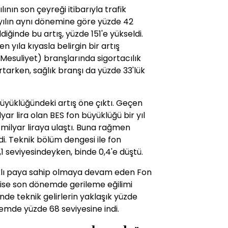
ılının son çeyreği itibarıyla trafik
n yılın aynı dönemine göre yüzde 42
ldiğinde bu artış, yüzde 151'e yükseldi.
n yıla kıyasla belirgin bir artış
i Mesuliyet) branşlarında sigortacılık
tarken, sağlık branşı da yüzde 33'lük
büyüklüğündeki artış öne çıktı. Geçen
yar lira olan BES fon büyüklüğü bir yıl
 milyar liraya ulaştı. Buna rağmen
di. Teknik bölüm dengesi ile fon
,1 seviyesindeyken, binde 0,4'e düştü.
ırlıklı paya sahip olmaya devam eden Fon
nı ise son dönemde gerileme eğilimi
nde teknik gelirlerin yaklaşık yüzde
nemde yüzde 68 seviyesine indi.