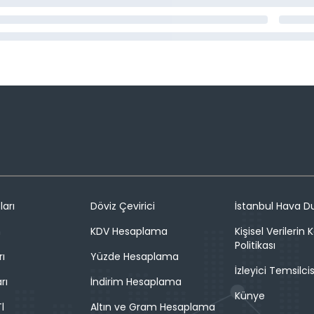
ları
Döviz Çevirici
İstanbul Hava 
n
KDV Hesaplama
Kişisel Verilerin
Politikası
rı
Yüzde Hesaplama
İzleyici Temsilcis
rı
İndirim Hesaplama
Künye
l
Altın ve Gram Hesaplama