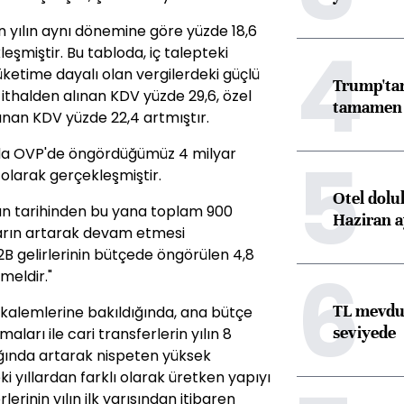
çen yılın aynı dönemine göre yüzde 18,6
4
leşmiştir. Bu tabloda, iç talepteki
üketime dayalı olan vergilerdeki güçlü
Trump'tan
 ithalden alınan KDV yüzde 29,6, özel
tamamen o
lınan KDV yüzde 22,4 artmıştır.
5
yında OVP'de öngördüğümüz 4 milyar
a olarak gerçekleşmiştir.
Otel dolu
isan tarihinden bu yana toplam 900
Haziran a
atların artarak devam etmesi
B gelirlerinin bütçede öngörülen 4,8
6
meldir."
TL mevdua
 kalemlerine bakıldığında, ana bütçe
seviyede
ları ile cari transferlerin yılın 8
ığında artarak nispeten yüksek
ki yıllardan farklı olarak üretken yapıyı
erinin yılın ilk yarısından itibaren