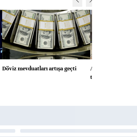
Döviz mevduatları artışa geçti
ABD'de konut başla
toparlandı