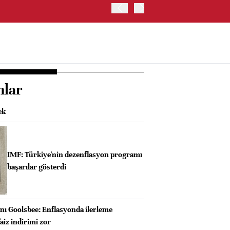
TRUMP: WARSH OLDUKÇA 
nlar
ek
IMF: Türkiye'nin dezenflasyon programı
başarılar gösterdi
nı Goolsbee: Enflasyonda ilerleme
iz indirimi zor