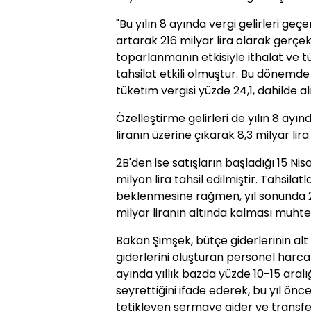
"Bu yılın 8 ayında vergi gelirleri ge
artarak 216 milyar lira olarak gerçek
toparlanmanın etkisiyle ithalat ve t
tahsilat etkili olmuştur. Bu dönemde
tüketim vergisi yüzde 24,1, dahilde a
Özelleştirme gelirleri de yılın 8 a
liranın üzerine çıkarak 8,3 milyar lir
2B'den ise satışların başladığı 15 N
milyon lira tahsil edilmiştir. Tahsil
beklenmesine rağmen, yıl sonunda 2
milyar liranın altında kalması muhte
Bakan Şimşek, bütçe giderlerinin alt
giderlerini oluşturan personel harcama
ayında yıllık bazda yüzde 10-15 aral
seyrettiğini ifade ederek, bu yıl önce
tetikleyen sermaye gider ve transferl