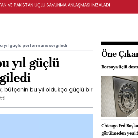
STAN VE PAKİSTAN ÜÇLÜ SAVUNMA ANLAŞMASI İMZALADI
u yıl güçlü performans sergiledi
Öne Çıka
u yıl güçlü
Borsaya üçlü dest
giledi
 bütçenin bu yıl oldukça güçlü bir
tti
Chicago Fed Başka
görülmeden yeni fa