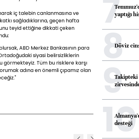
7
Temmuz'da
arak iç talebin canlanmasına ve
yaptığı hi
tkı sağladıklarına, geçen hafta
8
u teyid ettiğine dikkati çeken
ndu:
Döviz cins
k olursak, ABD Merkez Bankasının para
Ortadoğudaki siyasi belirsizliklerin
9
u görmekteyiz. Tüm bu risklere karşı
 korumak adına en önemli çıpamız olan
Takipteki 
ceğiz."
zirvesind
10
Almanya'd
desteği