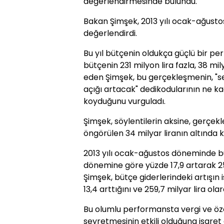
değerlendirmesinde bulundu.
Bakan Şimşek, 2013 yılı ocak-ağust
değerlendirdi.
Bu yıl bütçenin oldukça güçlü bir pe
bütçenin 231 milyon lira fazla, 38 milya
eden Şimşek, bu gerçekleşmenin, "s
açığı artacak" dedikodularının ne k
koyduğunu vurguladı.
Şimşek, söylentilerin aksine, gerçekl
öngörülen 34 milyar liranın altında k
2013 yılı ocak-ağustos döneminde bütç
dönemine göre yüzde 17,9 artarak 25
Şimşek, bütçe giderlerindeki artışın 
13,4 arttığını ve 259,7 milyar lira olar
Bu olumlu performansta vergi ve özel
seyretmesinin etkili olduğuna işaret