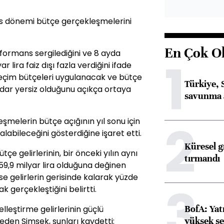
os dönemi bütçe gerçekleşmelerini
En Çok O
rformans sergilediğini ve 8 ayda
1
r lira faiz dışı fazla verdiğini ifade
eçim bütçeleri uygulanacak ve bütçe
Türkiye, 
adar yersiz olduğunu açıkça ortaya
savunma 
2
eşmelerin bütçe açığının yıl sonu için
alabileceğini gösterdiğine işaret etti.
Küresel gı
e gelirlerinin, bir önceki yılın aynı
tırmandı
9,9 milyar lira olduğuna değinen
ise gelirlerin gerisinde kalarak yüzde
3
ak gerçekleştiğini belirtti.
BofA: Yatı
leştirme gelirlerinin güçlü
yüksek se
 eden Şimşek, şunları kaydetti: