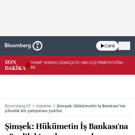
Canlı
SON
TRUMP: WARSH OLDUKÇA İYİ, ONU ELEŞTİRMEYECEĞİM -
TR
DAKİKA
BN
KA
Bloomberg HT
Haberler
Şimşek: Hükümetin İş Bankası'na
yönelik bir çalışması yoktur
Şimşek: Hükümetin İş Bankası'na