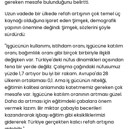
gereken mesafe bulunduğunu belirtti.
Uzun vadede bir ülkede refah artışının çok temel üç
kaynağı olduğuna işaret eden Şimşek, demografik
yapının önemine değindi. Şimşek, sözlerini şöyle
sürdürdü:
"İşgücünün kullanımı, istihdam oranı, işgücüne katılım
oranı, bağımlılık oranı gibi birçok birbiriyle ilişkili
değişken var. Türkiye'deki nüfus dinamikleri açısından
fena bir yerde değiliz. Çalışma çağındaki nüfusumuz
yüzde 1,7 artıyor bu iyi bir rakam. Avrupa'da 28
ülkenin ortalaması 0,1. Ama iş gücünün niteliği,
eğitimin kalitesi anlamında katetmemiz gereken çok
mesafe var. İşgücüne katılım oranının artması güzel.
Daha da artması için eğitimdeki çabalara önem
vermek lazım. Bir miktar çabayla becerileri
kazandırarak işbaşı eğitim gibi eksikliklerimizi
gidererek Türkiye gerçekten kalıcı refah artışına
gidebilir."