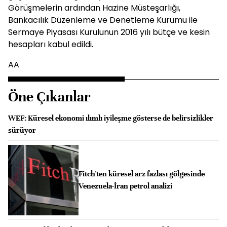
Görüşmelerin ardından Hazine Müsteşarlığı,
Bankacılık Düzenleme ve Denetleme Kurumu ile
Sermaye Piyasası Kurulunun 2016 yılı bütçe ve kesin
hesapları kabul edildi.
AA
Öne Çıkanlar
WEF: Küresel ekonomi ılımlı iyileşme gösterse de belirsizlikler
sürüyor
Fitch'ten küresel arz fazlası gölgesinde
Venezuela-İran petrol analizi