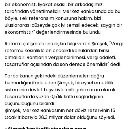
bir ekonomist, liyakat esaslı bir arkadaşımız
tarafından yönetilmelidir. Merkez Bankasında da bu
böyle. Tek referansım konusuna hakim, bizi
uluslararası düzeyde çok iyi temsil edecek, saygın bir
ekonomisttir" değerlendirmesinde bulundu.
Reform çalışmalarına ilişkin bilgi veren Şimşek, "Vergi
reformu kesinlikle en öncelikli konulardan birisi
olmalıdır. Rantların vergilendirilmesi, vergi adaleti,
tasarruflar açısından da son derece önemlidir" dedi.
Torba kanun şeklindeki düzenlemeleri doğru
bulmadığını ifade eden Şimşek, bireysel emeklilik
sisteminin devlet teşvikiyle milli gelire oran olarak
tasarruflarda yüzde 0,5'lik katkı sağladığının
düşünüldüğünü bildirdi.
Şimşek, Merkez Bankasının net döviz rezervinin 15
Ocak itibarıyla 28,3 milyar dolar olduğunu söyledi.
- Şimşek'ten trafik sigortası anısı