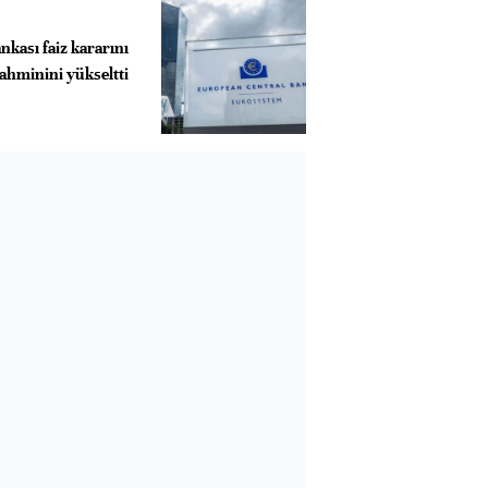
kası faiz kararını
ahminini yükseltti