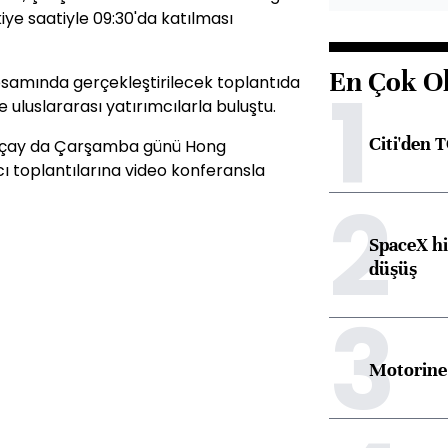
ye saatiyle 09:30'da katılması
En Çok O
1
apsamında gerçekleştirilecek toplantıda
uluslararası yatırımcılarla buluştu.
Citi'den 
kçay da Çarşamba günü Hong
ı toplantılarına video konferansla
2
SpaceX hi
düşüş
3
Motorine 