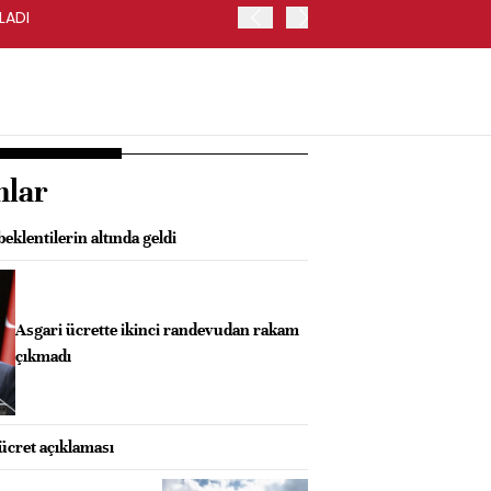
LADI
FED/KASHKARI: FAİZ ORA
nlar
eklentilerin altında geldi
Asgari ücrette ikinci randevudan rakam
çıkmadı
 ücret açıklaması