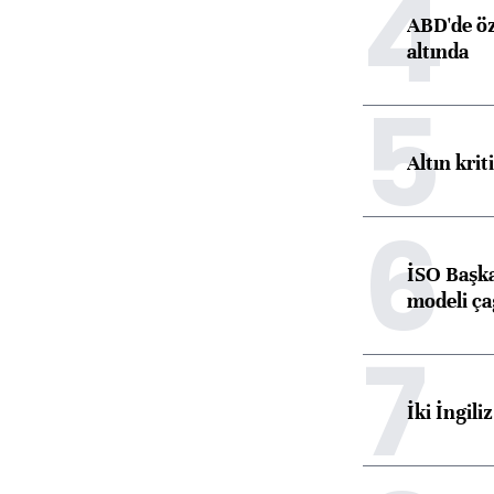
4
ABD'de öz
altında
5
Altın krit
6
İSO Başka
modeli ça
7
İki İngili