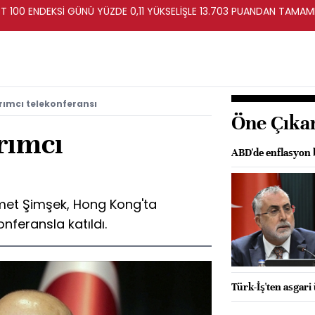
T 100 ENDEKSİ GÜNÜ YÜZDE 0,11 YÜKSELİŞLE 13.703 PUANDAN TAMAM
rımcı telekonferansı
Öne Çıka
rımcı
ABD'de enflasyon b
met Şimşek, Hong Kong'ta
onferansla katıldı.
Türk-İş'ten asgari