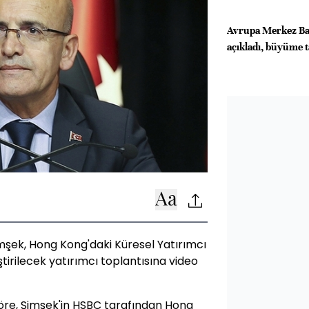
Avrupa Merkez Ban
açıkladı, büyüme t
şek, Hong Kong'daki Küresel Yatırımcı
irilecek yatırımcı toplantısına video
göre, Şimşek'in HSBC tarafından Hong