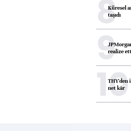
8
Küresel ar
taşıdı
9
JPMorgan
realize ett
10
THY'den i
net kâr