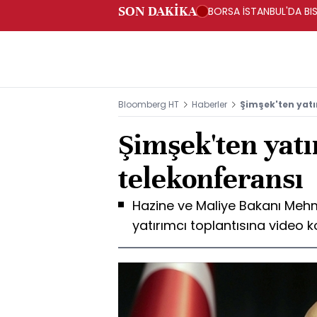
SON DAKİKA
BORSA İSTANBUL'DA BIS
Bloomberg HT
Haberler
Şimşek'ten yatı
Şimşek'ten yatı
telekonferansı
Hazine ve Maliye Bakanı Meh
yatırımcı toplantısına video k