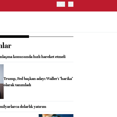
ABD HAZİNE BAKANLIĞI'NIN
nlar
laşma konusunda hızlı hareket etmeli
Trump, Fed başkan adayı Waller'ı "harika"
olarak tanımladı
 milyarlarca dolarlık yatırım