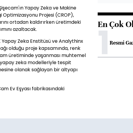
 Şişecam'ın Yapay Zeka ve Makine
i Optimizasyonu Projesi (CROP),
rını ortadan kaldırırken üretimdeki
En Çok O
1
lımını azaltacak.
K Yapay Zeka Enstitüsü ve Analythinx
Resmi Ga
rtağı olduğu proje kapsamında, renk
 ve cam üretiminde yaşanması muhtemel
n yapay zeka modelleriyle tespit
lmesine olanak sağlayan bir altyapı
Cam Ev Eşyası fabrikasındaki