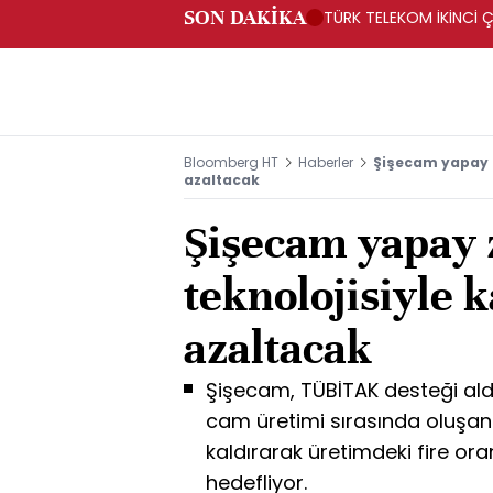
SON DAKİKA
TÜRK TELEKOM İKİNCİ Ç
Bloomberg HT
Haberler
Şişecam yapay z
azaltacak
Şişecam yapay 
teknolojisiyle 
azaltacak
Şişecam, TÜBİTAK desteği ald
cam üretimi sırasında oluşan
kaldırarak üretimdeki fire ora
hedefliyor.