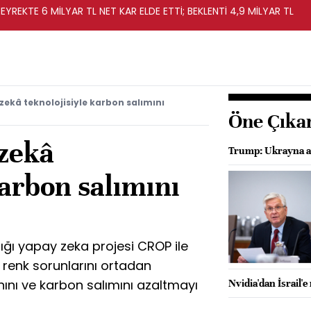
EYREKTE 6 MİLYAR TL NET KAR ELDE ETTİ; BEKLENTİ 4,9 MİLYAR TL
ekâ teknolojisiyle karbon salımını
Öne Çıka
zekâ
Trump: Ukrayna an
karbon salımını
ığı yapay zeka projesi CROP ile
 renk sorunlarını ortadan
nını ve karbon salımını azaltmayı
Nvidia'dan İsrail'e