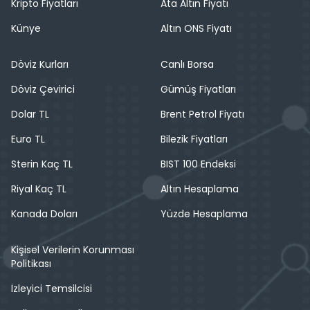
Kripto Fiyatları
Ata Altın Fiyatı
Künye
Altın ONS Fiyatı
Döviz Kurları
Canlı Borsa
Döviz Çevirici
Gümüş Fiyatları
Dolar TL
Brent Petrol Fiyatı
Euro TL
Bilezik Fiyatları
Sterin Kaç TL
BIST 100 Endeksi
Riyal Kaç TL
Altın Hesaplama
Kanada Doları
Yüzde Hesaplama
Kişisel Verilerin Korunması
Politikası
İzleyici Temsilcisi