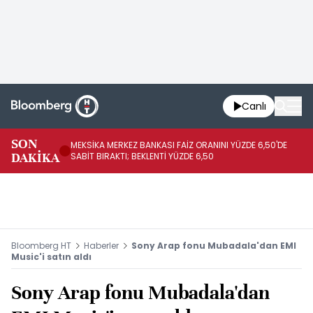
Canlı
SON
MEKSİKA MERKEZ BANKASI FAİZ ORANINI YÜZDE 6,50'DE
OY
DAKİKA
SABİT BIRAKTI; BEKLENTİ YÜZDE 6,50
AÇ
Bloomberg HT
Haberler
Sony Arap fonu Mubadala'dan EMI
Music'i satın aldı
Sony Arap fonu Mubadala'dan