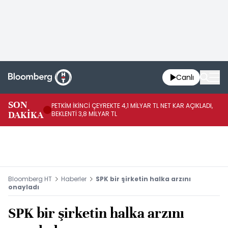
Canlı
SON
PETKİM İKİNCİ ÇEYREKTE 4,1 MİLYAR TL NET KAR AÇIKLADI,
İR
DAKİKA
BEKLENTİ 3,8 MİLYAR TL
UY
Bloomberg HT
Haberler
SPK bir şirketin halka arzını
onayladı
SPK bir şirketin halka arzını