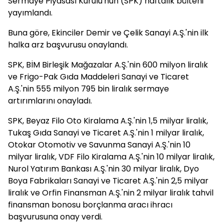
Sermaye Piyasası Kurulu'nun (SPK) haftalık bülteni
yayımlandı.
Buna göre, Ekinciler Demir ve Çelik Sanayi A.Ş.'nin ilk
halka arz başvurusu onaylandı.
SPK, BİM Birleşik Mağazalar A.Ş.'nin 600 milyon liralık
ve Frigo-Pak Gıda Maddeleri Sanayi ve Ticaret
A.Ş.'nin 555 milyon 795 bin liralık sermaye
artırımlarını onayladı.
SPK, Beyaz Filo Oto Kiralama A.Ş.'nin 1,5 milyar liralık,
Tukaş Gıda Sanayi ve Ticaret A.Ş.'nin 1 milyar liralık,
Otokar Otomotiv ve Savunma Sanayi A.Ş.'nin 10
milyar liralık, VDF Filo Kiralama A.Ş.'nin 10 milyar liralık,
Nurol Yatırım Bankası A.Ş.'nin 30 milyar liralık, Dyo
Boya Fabrikaları Sanayi ve Ticaret A.Ş.'nin 2,5 milyar
liralık ve Orfin Finansman A.Ş.'nin 2 milyar liralık tahvil
finansman bonosu borçlanma aracı ihracı
başvurusuna onay verdi.