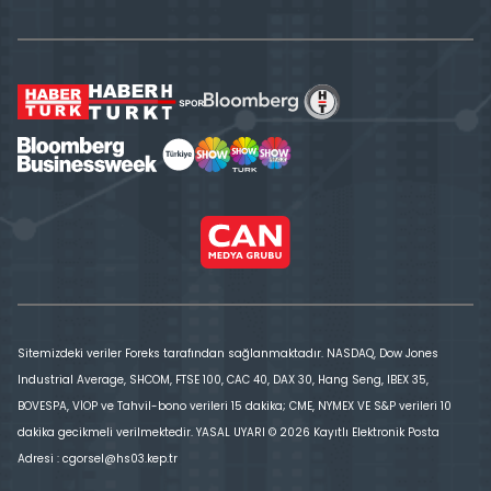
Sitemizdeki veriler Foreks tarafından sağlanmaktadır. NASDAQ, Dow Jones
Industrial Average, SHCOM, FTSE 100, CAC 40, DAX 30, Hang Seng, IBEX 35,
BOVESPA, VİOP ve Tahvil-bono verileri 15 dakika; CME, NYMEX VE S&P verileri 10
dakika gecikmeli verilmektedir. YASAL UYARI © 2026 Kayıtlı Elektronik Posta
Adresi : cgorsel@hs03.kep.tr