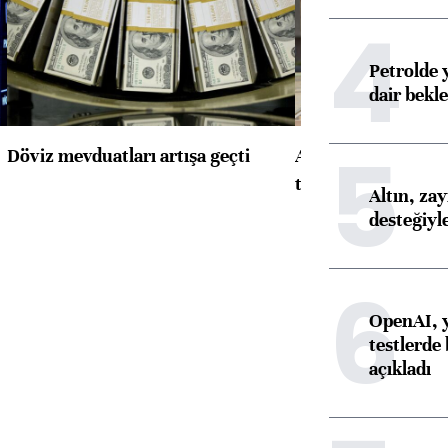
4
Petrolde 
dair bekle
5
Döviz mevduatları artışa geçti
ABD'de konut başla
toparlandı
Altın, za
desteğiyl
6
OpenAI, y
testlerde 
açıkladı