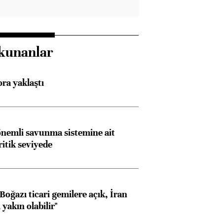
kunanlar
ora yaklaştı
nemli savunma sistemine ait
ritik seviyede
oğazı ticari gemilere açık, İran
yakın olabilir"
Almanya, Commerzbank
Ba