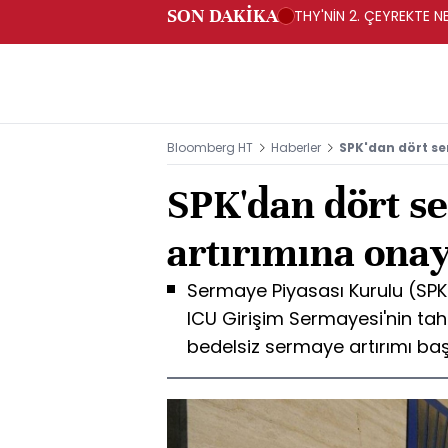
SON DAKİKA
THY'NİN 2. ÇEYREKTE NE
Bloomberg HT
Haberler
SPK'dan dört s
SPK'dan dört s
artırımına ona
Sermaye Piyasası Kurulu (SPK)
ICU Girişim Sermayesi'nin tahs
bedelsiz sermaye artırımı baş