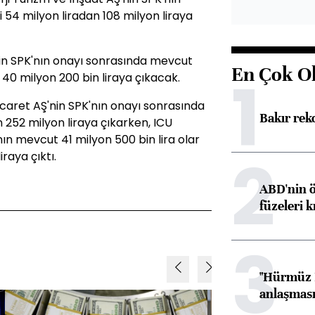
54 milyon liradan 108 milyon liraya
'nin SPK'nın onayı sonrasında mevcut
En Çok O
1
40 milyon 200 bin liraya çıkacak.
caret AŞ'nin SPK'nın onayı sonrasında
Bakır rek
252 milyon liraya çıkarken, ICU
nın mevcut 41 milyon 500 bin lira olar
2
raya çıktı.
ABD'nin ö
füzeleri k
3
"Hürmüz B
anlaşması 