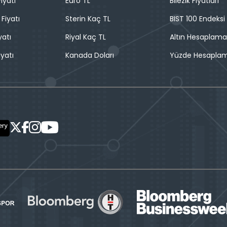
iyatı
Euro TL
Bilezik Fiyatları
 Fiyatı
Sterin Kaç TL
BIST 100 Endeksi
yatı
Riyal Kaç TL
Altın Hesaplama
iyatı
Kanada Doları
Yüzde Hesapla