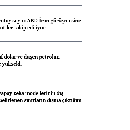
konusunda Unicredit ile
me
görüşmelere hazırlanıyor
yatay seyir: ABD-İran görüşmesine
ntiler takip ediliyor
ngıçları
yıf dolar ve düşen petrolün
e yükseldi
apay zeka modellerinin dış
belirlenen sınırların dışına çıktığını