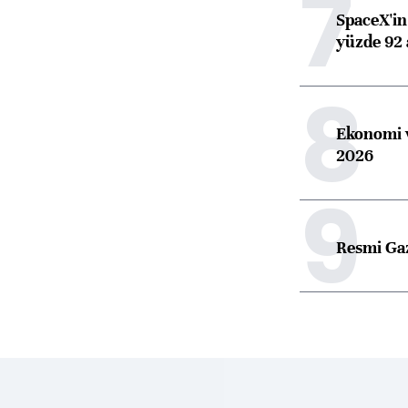
7
SpaceX'in 
yüzde 92 
8
Ekonomi v
2026
9
Resmi Ga