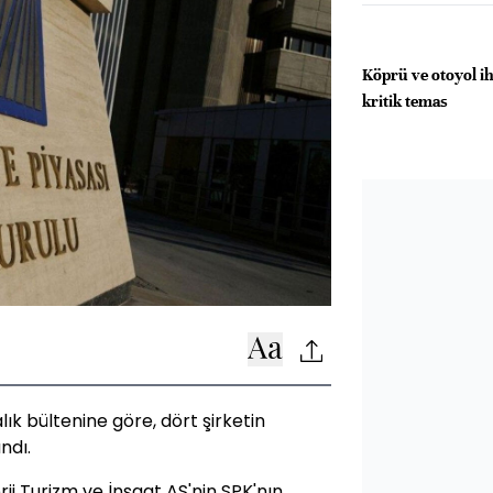
Köprü ve otoyol iha
kritik temas
ık bültenine göre, dört şirketin
ndı.
i Turizm ve İnşaat AŞ'nin SPK'nın