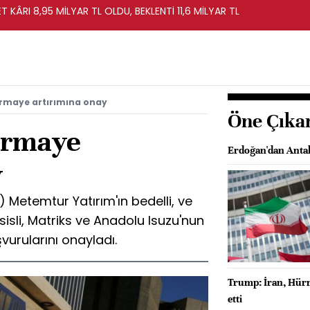
T KÂRI 8,95 MİLYAR TL OLDU, BEKLENTİ 11,6 MİLYAR TL
ermaye artırımına onay
Öne Çıka
ermaye
Erdoğan'dan Antal
y
 Metemtur Yatırım'ın bedelli, ve
isli, Matriks ve Anadolu Isuzu'nun
vurularını onayladı.
Trump: İran, Hürm
etti